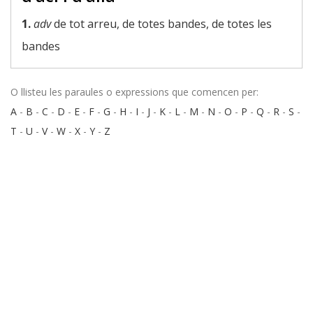
1.
adv
de tot arreu, de totes bandes, de totes les
bandes
O llisteu les paraules o expressions que comencen per:
A
-
B
-
C
-
D
-
E
-
F
-
G
-
H
-
I
-
J
-
K
-
L
-
M
-
N
-
O
-
P
-
Q
-
R
-
S
-
T
-
U
-
V
-
W
-
X
-
Y
-
Z