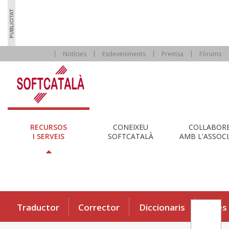
Notícies
Esdeveniments
Premsa
Fòrums
RECURSOS
CONEIXEU
COL·LABOR
I SERVEIS
SOFTCATALÀ
AMB L'ASSOCI
Traductor
Corrector
Diccionaris
Eines