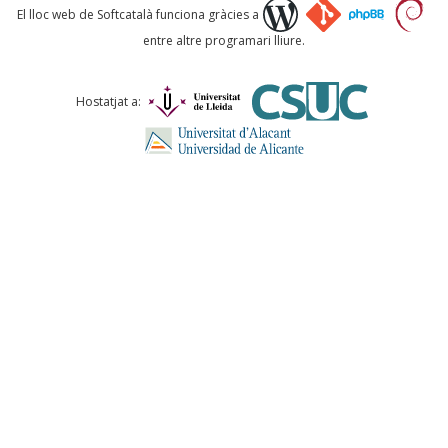
Què proposeu?
El lloc web de Softcatalà funciona gràcies a
entre altre programari lliure.
Comentari *
Hostatjat a:
ENVIA