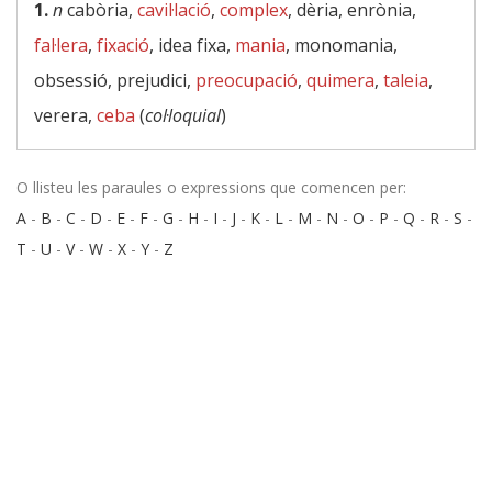
1.
n
cabòria,
cavil·lació
,
complex
, dèria, enrònia,
fal·lera
,
fixació
, idea fixa,
mania
, monomania,
obsessió, prejudici,
preocupació
,
quimera
,
taleia
,
verera,
ceba
(
col·loquial
)
O llisteu les paraules o expressions que comencen per:
A
-
B
-
C
-
D
-
E
-
F
-
G
-
H
-
I
-
J
-
K
-
L
-
M
-
N
-
O
-
P
-
Q
-
R
-
S
-
T
-
U
-
V
-
W
-
X
-
Y
-
Z