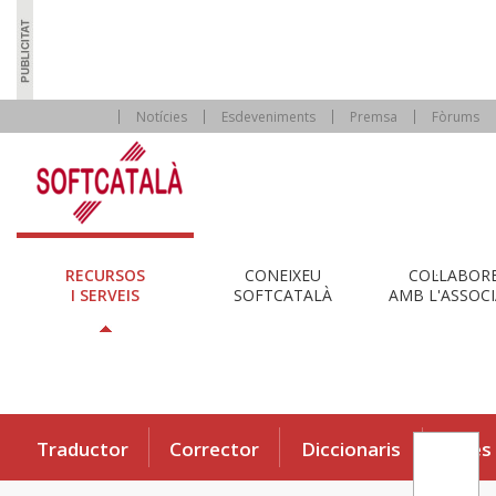
Notícies
Esdeveniments
Premsa
Fòrums
RECURSOS
CONEIXEU
COL·LABOR
I SERVEIS
SOFTCATALÀ
AMB L'ASSOCI
Traductor
Corrector
Diccionaris
Eines