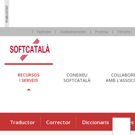
Notícies
Esdeveniments
Premsa
Fòrums
RECURSOS
CONEIXEU
COL·LABOR
I SERVEIS
SOFTCATALÀ
AMB L'ASSOCI
Traductor
Corrector
Diccionaris
Eines