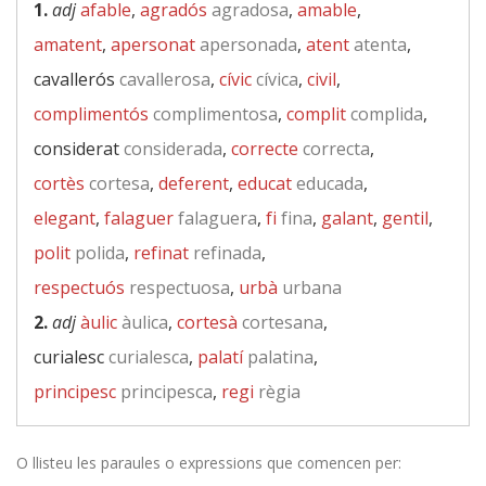
1.
adj
afable
,
agradós
agradosa
,
amable
,
amatent
,
apersonat
apersonada
,
atent
atenta
,
cavallerós
cavallerosa
,
cívic
cívica
,
civil
,
complimentós
complimentosa
,
complit
complida
,
considerat
considerada
,
correcte
correcta
,
cortès
cortesa
,
deferent
,
educat
educada
,
elegant
,
falaguer
falaguera
,
fi
fina
,
galant
,
gentil
,
polit
polida
,
refinat
refinada
,
respectuós
respectuosa
,
urbà
urbana
2.
adj
àulic
àulica
,
cortesà
cortesana
,
curialesc
curialesca
,
palatí
palatina
,
principesc
principesca
,
regi
règia
O llisteu les paraules o expressions que comencen per: