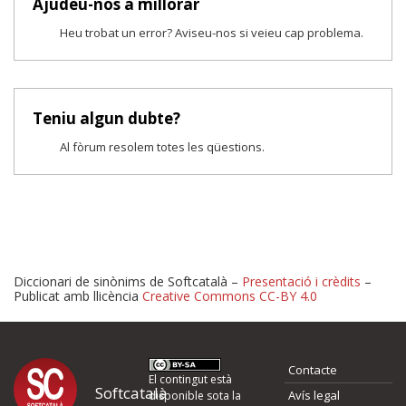
Ajudeu-nos a millorar
Heu trobat un error? Aviseu-nos si veieu cap problema.
Teniu algun dubte?
Al fòrum resolem totes les qüestions.
Diccionari de sinònims de Softcatalà –
Presentació i crèdits
–
Publicat amb llicència
Creative Commons CC-BY 4.0
Proposeu-nos millores o 
Contacte
d'errors
El contingut està
Softcatalà
Avís legal
disponible sota la