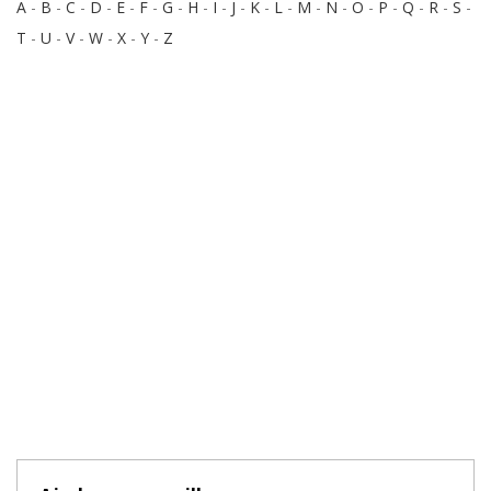
A
-
B
-
C
-
D
-
E
-
F
-
G
-
H
-
I
-
J
-
K
-
L
-
M
-
N
-
O
-
P
-
Q
-
R
-
S
-
T
-
U
-
V
-
W
-
X
-
Y
-
Z