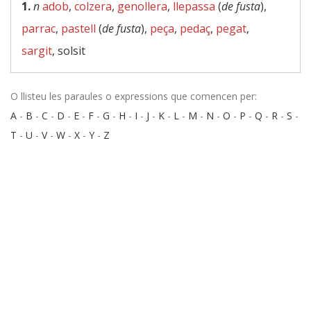
1.
n
adob
,
colzera
,
genollera
,
llepassa
(
de fusta
),
parrac
,
pastell
(
de fusta
),
peça
,
pedaç
,
pegat
,
sargit
, solsit
O llisteu les paraules o expressions que comencen per:
A
-
B
-
C
-
D
-
E
-
F
-
G
-
H
-
I
-
J
-
K
-
L
-
M
-
N
-
O
-
P
-
Q
-
R
-
S
-
T
-
U
-
V
-
W
-
X
-
Y
-
Z