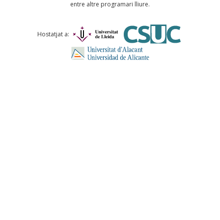
entre altre programari lliure.
Comentari *
Hostatjat a:
ENVIA