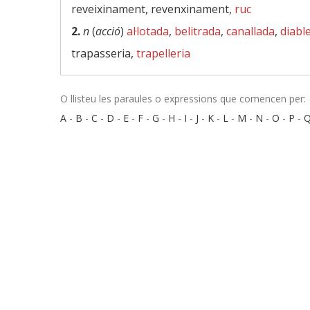
reveixinament, revenxinament,
ruc
2.
n
(
acció
)
al·lotada
,
belitrada
,
canallada
,
diabl
trapasseria,
trapelleria
O llisteu les paraules o expressions que comencen per:
A
-
B
-
C
-
D
-
E
-
F
-
G
-
H
-
I
-
J
-
K
-
L
-
M
-
N
-
O
-
P
-