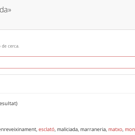
ada»
ó de cerca.
resultat)
 enreveixinament,
esclató
, maliciada, marraneria,
matxo
,
mon