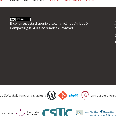
nformeu d'errors
El contingut està disponible sota la llicència
Atribució -
CompartirIgual 4.0
si no s'indica el contrari.
mps següents i descriviu quina és la millora que
 de Softcatalà funciona gràcies a
entre altre progra
statjat a: