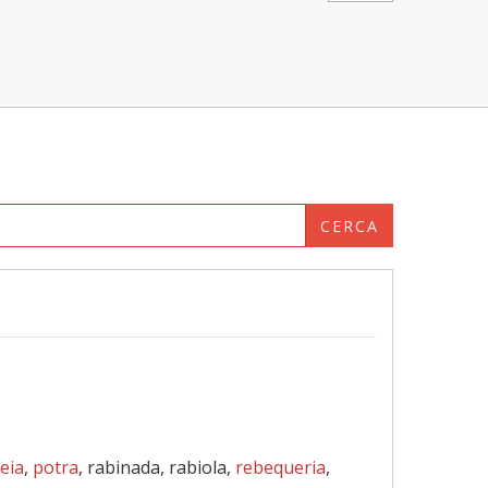
CERCA
eia
,
potra
, rabinada, rabiola,
rebequeria
,