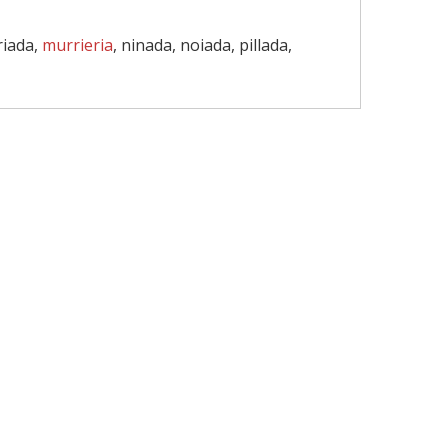
riada,
murrieria
, ninada, noiada, pillada,