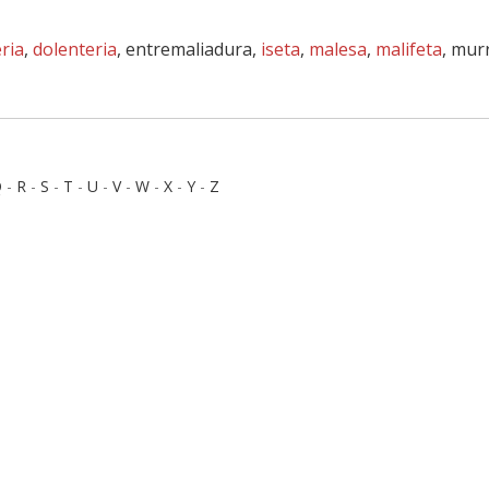
eria
,
dolenteria
, entremaliadura,
iseta
,
malesa
,
malifeta
, mur
Q
-
R
-
S
-
T
-
U
-
V
-
W
-
X
-
Y
-
Z