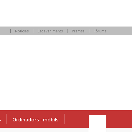
Notícies
Esdeveniments
Premsa
Fòrums
s
Ordinadors i mòbils