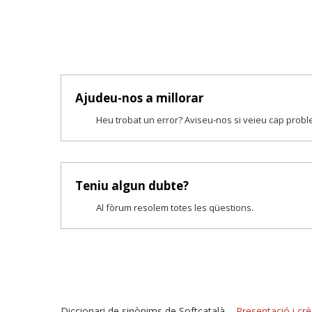
Ajudeu-nos a millorar
Heu trobat un error? Aviseu-nos si veieu cap prob
Teniu algun dubte?
Al fòrum resolem totes les qüestions.
Diccionari de sinònims de Softcatalà –
Presentació i crè