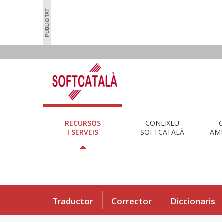
RECURSOS
CONEIXEU
I SERVEIS
SOFTCATALÀ
AMB
Traductor
Corrector
Diccionaris