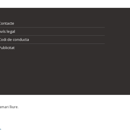
Contacte
Avís legal
Codi de conducta
Publicitat
mari lliure.