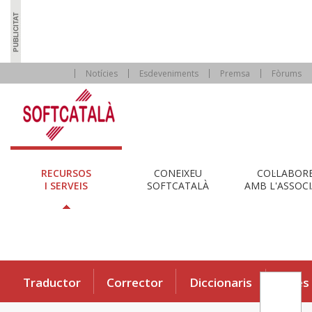
Notícies
Esdeveniments
Premsa
Fòrums
RECURSOS
CONEIXEU
COL·LABOR
I SERVEIS
SOFTCATALÀ
AMB L'ASSOCI
Traductor
Corrector
Diccionaris
Eines