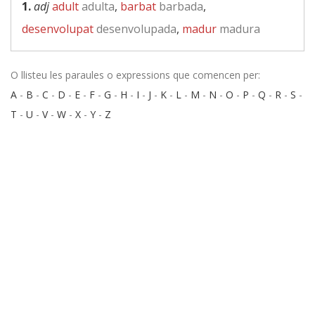
1.
adj
adult
adulta
,
barbat
barbada
,
desenvolupat
desenvolupada
,
madur
madura
O llisteu les paraules o expressions que comencen per:
A
-
B
-
C
-
D
-
E
-
F
-
G
-
H
-
I
-
J
-
K
-
L
-
M
-
N
-
O
-
P
-
Q
-
R
-
S
-
T
-
U
-
V
-
W
-
X
-
Y
-
Z