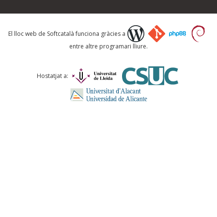
Què proposeu?
El lloc web de Softcatalà funciona gràcies a
entre altre programari lliure.
Comentari *
Hostatjat a:
ENVIA