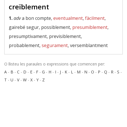
creïblement
1.
adv
a bon compte,
eventualment
,
fàcilment
,
gairebé segur, possiblement,
presumiblement
,
presumptivament, previsiblement,
probablement,
segurament
, versemblantment
O llisteu les paraules o expressions que comencen per:
A
-
B
-
C
-
D
-
E
-
F
-
G
-
H
-
I
-
J
-
K
-
L
-
M
-
N
-
O
-
P
-
Q
-
R
-
S
-
T
-
U
-
V
-
W
-
X
-
Y
-
Z