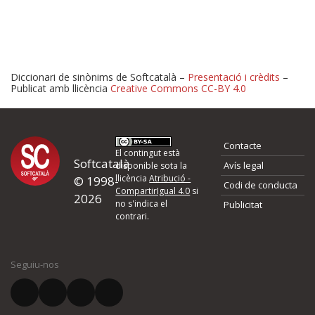
Diccionari de sinònims de Softcatalà –
Presentació i crèdits
–
Publicat amb llicència
Creative Commons CC-BY 4.0
Proposeu-nos millores o 
Contacte
d'errors
El contingut està
Softcatalà
Avís legal
disponible sota la
llicència
Atribució -
© 1998-
Codi de conducta
Si heu trobat un error o voleu proposar alguna millora, ompliu els ca
CompartirIgual 4.0
si
2026
quina és la millora que proposeu o l'error del qual voleu informar-no
no s'indica el
Publicitat
contrari.
El vostre nom *
Seguiu-nos
El vostre correu electrònic *