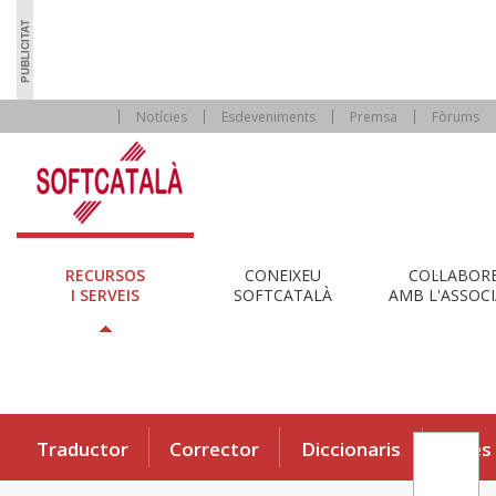
Notícies
Esdeveniments
Premsa
Fòrums
RECURSOS
CONEIXEU
COL·LABOR
I SERVEIS
SOFTCATALÀ
AMB L'ASSOCI
Traductor
Corrector
Diccionaris
Eines