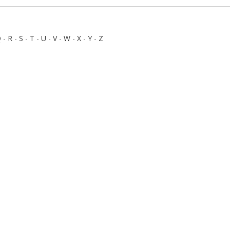
Q
-
R
-
S
-
T
-
U
-
V
-
W
-
X
-
Y
-
Z