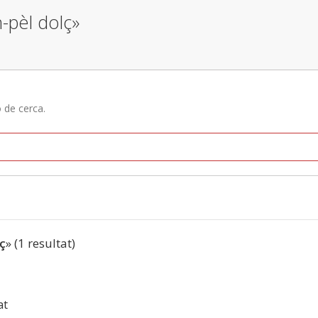
-pèl dolç»
ó de cerca.
ç
» (1 resultat)
at