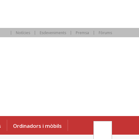
Notícies
Esdeveniments
Premsa
Fòrums
s
Ordinadors i mòbils