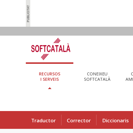
RECURSOS
CONEIXEU
I SERVEIS
SOFTCATALÀ
AMB
Traductor
Corrector
Diccionaris