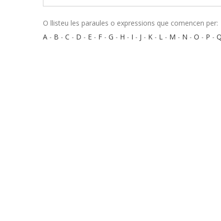
O llisteu les paraules o expressions que comencen per:
A
-
B
-
C
-
D
-
E
-
F
-
G
-
H
-
I
-
J
-
K
-
L
-
M
-
N
-
O
-
P
-