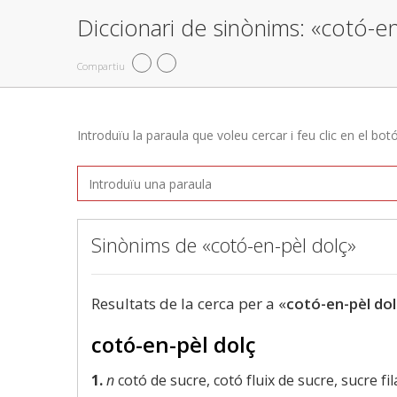
Diccionari de sinònims: «cotó-en
Compartiu
Introduïu la paraula que voleu cercar i feu clic en el bot
Sinònims de «cotó-en-pèl dolç»
Resultats de la cerca per a «
cotó-en-pèl dol
cotó-en-pèl dolç
1.
n
cotó de sucre, cotó fluix de sucre, sucre fil