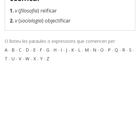
1.
v
(
filosofia
) reïficar
2.
v
(
sociologia
) objectificar
O llisteu les paraules o expressions que comencen per:
A
-
B
-
C
-
D
-
E
-
F
-
G
-
H
-
I
-
J
-
K
-
L
-
M
-
N
-
O
-
P
-
Q
-
R
-
S
-
T
-
U
-
V
-
W
-
X
-
Y
-
Z