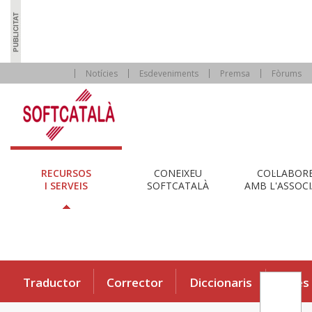
Notícies
Esdeveniments
Premsa
Fòrums
RECURSOS
CONEIXEU
COL·LABOR
I SERVEIS
SOFTCATALÀ
AMB L'ASSOCI
Traductor
Corrector
Diccionaris
Eines