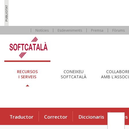
Notícies
Esdeveniments
Premsa
Fòrums
RECURSOS
CONEIXEU
COL·LABOR
I SERVEIS
SOFTCATALÀ
AMB L'ASSOCI
Traductor
Corrector
Diccionaris
Eines