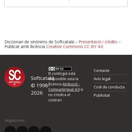
Diccionari de sinònims de Softcatalà –
Presentació i crèdits
–
Publicat amb llicència
Creative Commons CC-BY 4.0
Proposeu-nos millores o 
Contacte
d'errors
El contingut està
Softcatalà
Avís legal
disponible sota la
llicència
Atribució -
© 1998-
Codi de conducta
Si heu trobat un error o voleu proposar alguna millora, ompliu els ca
CompartirIgual 4.0
si
2026
quina és la millora que proposeu o l'error del qual voleu informar-no
no s'indica el
Publicitat
contrari.
El vostre nom *
Seguiu-nos