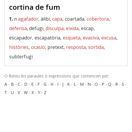
cortina de fum
1.
n
agafador
, àlibi,
capa
, coartada,
cobertora
,
defensa
, defugi,
disculpa
,
eixida
, escap,
escapador, escapatòria,
esqueta
,
evasiva
,
excusa
,
històries
,
ocasió
, pretext,
resposta
,
sortida
,
subterfugi
O llisteu les paraules o expressions que comencen per:
A
-
B
-
C
-
D
-
E
-
F
-
G
-
H
-
I
-
J
-
K
-
L
-
M
-
N
-
O
-
P
-
Q
-
R
-
S
-
T
-
U
-
V
-
W
-
X
-
Y
-
Z