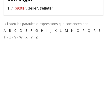
1.
n
baster
, seller, selleter
O llisteu les paraules o expressions que comencen per:
A
-
B
-
C
-
D
-
E
-
F
-
G
-
H
-
I
-
J
-
K
-
L
-
M
-
N
-
O
-
P
-
Q
-
R
-
S
-
T
-
U
-
V
-
W
-
X
-
Y
-
Z