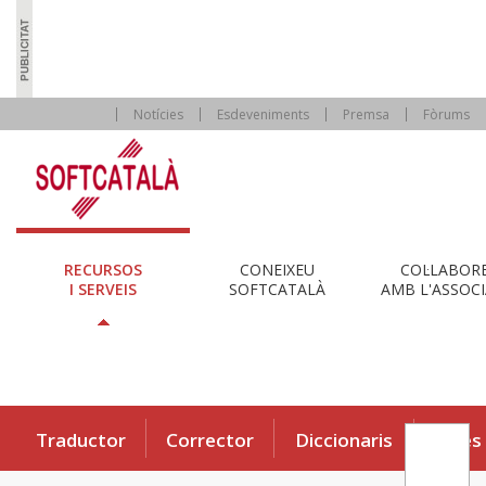
Notícies
Esdeveniments
Premsa
Fòrums
RECURSOS
CONEIXEU
COL·LABOR
I SERVEIS
SOFTCATALÀ
AMB L'ASSOCI
Traductor
Corrector
Diccionaris
Eines