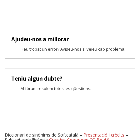
Ajudeu-nos a millorar
Heu trobat un error? Aviseu-nos si veieu cap problema.
Teniu algun dubte?
Al fòrum resolem totes les qüestions.
Diccionari de sinònims de Softcatalà –
Presentació i crèdits
–
Publicat amb llicència
Creative Commons CC-BY 4.0