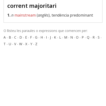
corrent majoritari
1.
n
mainstream
(
anglès
), tendència predominant
O llisteu les paraules o expressions que comencen per:
A
-
B
-
C
-
D
-
E
-
F
-
G
-
H
-
I
-
J
-
K
-
L
-
M
-
N
-
O
-
P
-
Q
-
R
-
S
-
T
-
U
-
V
-
W
-
X
-
Y
-
Z