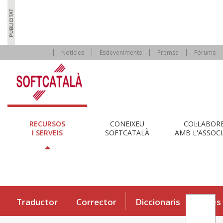
Notícies
Esdeveniments
Premsa
Fòrums
RECURSOS
CONEIXEU
COL·LABOR
I SERVEIS
SOFTCATALÀ
AMB L'ASSOCI
Traductor
Corrector
Diccionaris
Eines