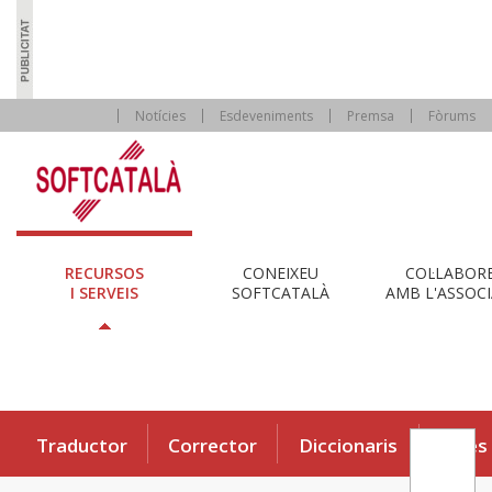
Notícies
Esdeveniments
Premsa
Fòrums
RECURSOS
CONEIXEU
COL·LABOR
I SERVEIS
SOFTCATALÀ
AMB L'ASSOCI
Traductor
Corrector
Diccionaris
Eines