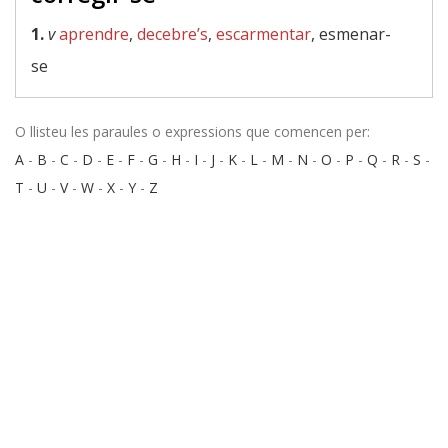
1.
v
aprendre
,
decebre’s
,
escarmentar
, esmenar-
se
O llisteu les paraules o expressions que comencen per:
A
-
B
-
C
-
D
-
E
-
F
-
G
-
H
-
I
-
J
-
K
-
L
-
M
-
N
-
O
-
P
-
Q
-
R
-
S
-
T
-
U
-
V
-
W
-
X
-
Y
-
Z