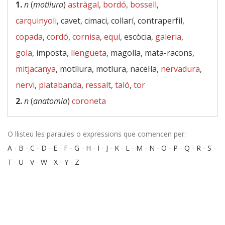
1.
n
(
motllura
)
astràgal
,
bordó
,
bossell
,
carquinyoli
, cavet, cimaci, collarí, contraperfil,
copada
,
cordó
,
cornisa
,
equí
, escòcia,
galeria
,
gola
, imposta,
llengüeta
, magolla, mata-racons,
mitjacanya
, motllura, motlura, nacel·la,
nervadura
,
nervi
,
platabanda
,
ressalt
,
taló
,
tor
2.
n
(
anatomia
)
coroneta
O llisteu les paraules o expressions que comencen per:
A
-
B
-
C
-
D
-
E
-
F
-
G
-
H
-
I
-
J
-
K
-
L
-
M
-
N
-
O
-
P
-
Q
-
R
-
S
-
T
-
U
-
V
-
W
-
X
-
Y
-
Z