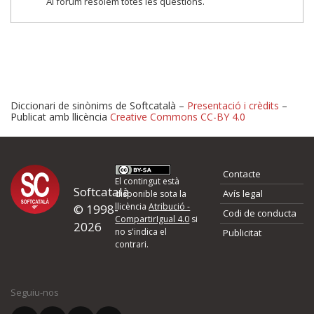
Al fòrum resolem totes les qüestions.
Diccionari de sinònims de Softcatalà –
Presentació i crèdits
–
Publicat amb llicència
Creative Commons CC-BY 4.0
Proposeu-nos millores o 
Contacte
d'errors
El contingut està
Softcatalà
Avís legal
disponible sota la
llicència
Atribució -
© 1998-
Codi de conducta
Si heu trobat un error o voleu proposar alguna millora, ompliu els ca
CompartirIgual 4.0
si
2026
quina és la millora que proposeu o l'error del qual voleu informar-no
no s'indica el
Publicitat
contrari.
El vostre nom *
Seguiu-nos