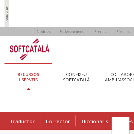
Notícies
Esdeveniments
Premsa
Fòrums
RECURSOS
CONEIXEU
COL·LABOR
I SERVEIS
SOFTCATALÀ
AMB L'ASSOCI
Traductor
Corrector
Diccionaris
Eines