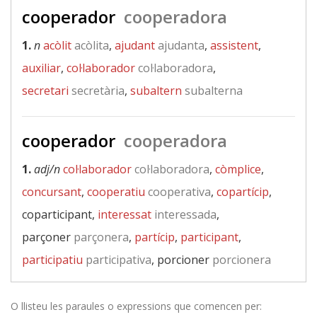
cooperador
cooperadora
1.
n
acòlit
acòlita
,
ajudant
ajudanta
,
assistent
,
auxiliar
,
col·laborador
col·laboradora
,
secretari
secretària
,
subaltern
subalterna
cooperador
cooperadora
1.
adj/n
col·laborador
col·laboradora
,
còmplice
,
concursant
,
cooperatiu
cooperativa
,
copartícip
,
coparticipant,
interessat
interessada
,
parçoner
parçonera
,
partícip
,
participant
,
participatiu
participativa
, porcioner
porcionera
O llisteu les paraules o expressions que comencen per: