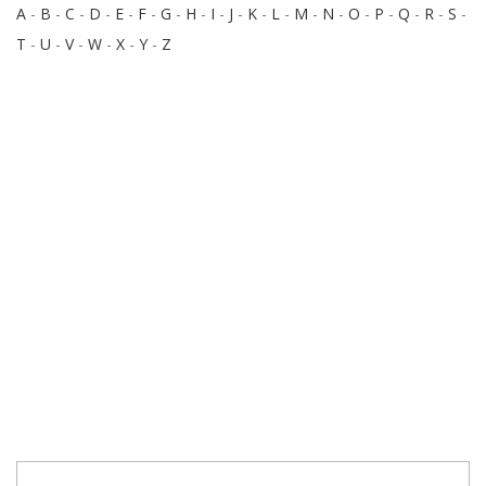
A
-
B
-
C
-
D
-
E
-
F
-
G
-
H
-
I
-
J
-
K
-
L
-
M
-
N
-
O
-
P
-
Q
-
R
-
S
-
T
-
U
-
V
-
W
-
X
-
Y
-
Z