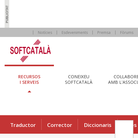
Notícies
Esdeveniments
Premsa
Fòrums
RECURSOS
CONEIXEU
COL·LABOR
I SERVEIS
SOFTCATALÀ
AMB L'ASSOCI
Traductor
Corrector
Diccionaris
Eines