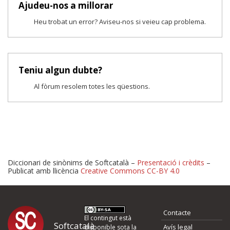
Ajudeu-nos a millorar
Heu trobat un error? Aviseu-nos si veieu cap problema.
Teniu algun dubte?
Al fòrum resolem totes les qüestions.
Diccionari de sinònims de Softcatalà –
Presentació i crèdits
–
Publicat amb llicència
Creative Commons CC-BY 4.0
Proposeu-nos millores o 
Contacte
d'errors
El contingut està
Softcatalà
Avís legal
disponible sota la