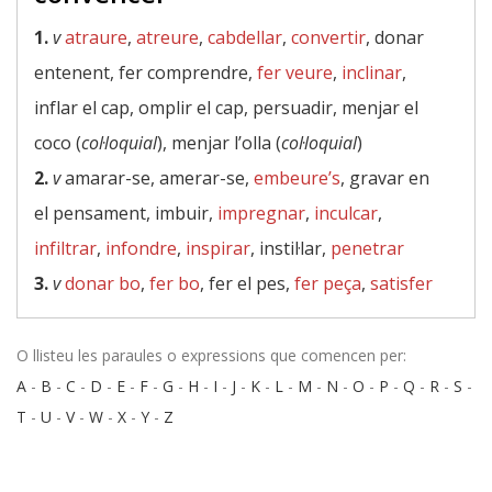
1.
v
atraure
,
atreure
,
cabdellar
,
convertir
, donar
entenent, fer comprendre,
fer veure
,
inclinar
,
inflar el cap, omplir el cap, persuadir, menjar el
coco (
col·loquial
), menjar l’olla (
col·loquial
)
2.
v
amarar-se, amerar-se,
embeure’s
, gravar en
el pensament, imbuir,
impregnar
,
inculcar
,
infiltrar
,
infondre
,
inspirar
, instil·lar,
penetrar
3.
v
donar bo
,
fer bo
, fer el pes,
fer peça
,
satisfer
O llisteu les paraules o expressions que comencen per:
A
-
B
-
C
-
D
-
E
-
F
-
G
-
H
-
I
-
J
-
K
-
L
-
M
-
N
-
O
-
P
-
Q
-
R
-
S
-
T
-
U
-
V
-
W
-
X
-
Y
-
Z