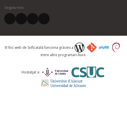
Seguiu-nos
El vostre correu electrònic *
Què proposeu?
El lloc web de Softcatalà funciona gràcies a
entre altre programari lliure.
Comentari *
Hostatjat a: