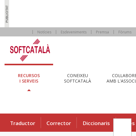
Notícies
Esdeveniments
Premsa
Fòrums
RECURSOS
CONEIXEU
COL·LABOR
I SERVEIS
SOFTCATALÀ
AMB L'ASSOCI
Traductor
Corrector
Diccionaris
Eines