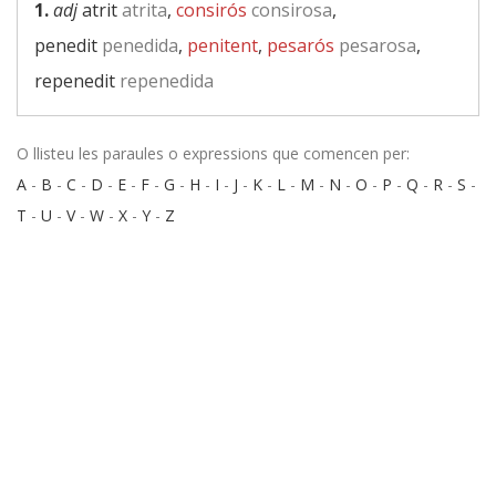
1.
adj
atrit
atrita
,
consirós
consirosa
,
penedit
penedida
,
penitent
,
pesarós
pesarosa
,
repenedit
repenedida
O llisteu les paraules o expressions que comencen per:
A
-
B
-
C
-
D
-
E
-
F
-
G
-
H
-
I
-
J
-
K
-
L
-
M
-
N
-
O
-
P
-
Q
-
R
-
S
-
T
-
U
-
V
-
W
-
X
-
Y
-
Z