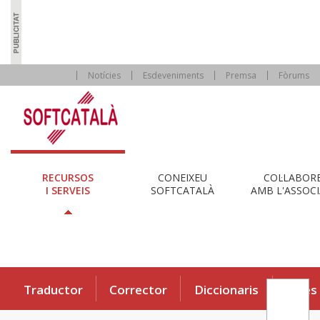
Notícies
Esdeveniments
Premsa
Fòrums
RECURSOS
CONEIXEU
COL·LABOR
I SERVEIS
SOFTCATALÀ
AMB L'ASSOCI
Traductor
Corrector
Diccionaris
Eines