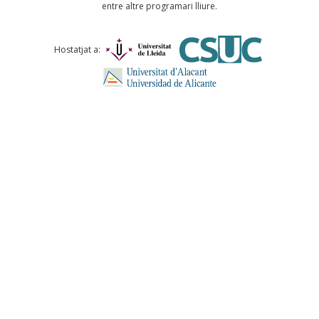
entre altre programari lliure.
Comentari *
Hostatjat a:
ENVIA