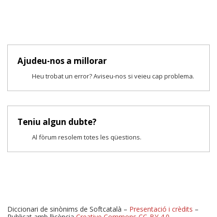
Ajudeu-nos a millorar
Heu trobat un error? Aviseu-nos si veieu cap problema.
Teniu algun dubte?
Al fòrum resolem totes les qüestions.
Diccionari de sinònims de Softcatalà –
Presentació i crèdits
–
Publicat amb llicència
Creative Commons CC-BY 4.0