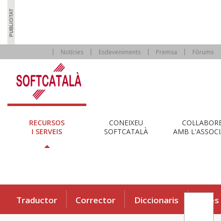
Notícies
Esdeveniments
Premsa
Fòrums
RECURSOS
CONEIXEU
COL·LABOR
I SERVEIS
SOFTCATALÀ
AMB L'ASSOCI
Traductor
Corrector
Diccionaris
Eines