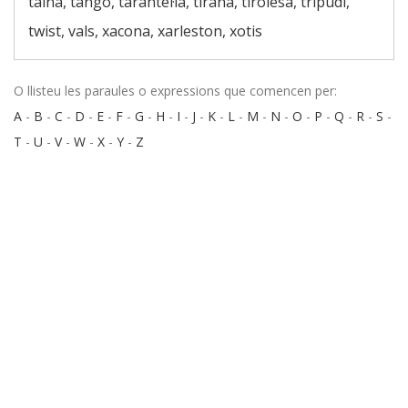
taina, tango, tarantel·la, tirana, tirolesa, tripudi,
twist, vals, xacona, xarleston, xotis
O llisteu les paraules o expressions que comencen per:
A
-
B
-
C
-
D
-
E
-
F
-
G
-
H
-
I
-
J
-
K
-
L
-
M
-
N
-
O
-
P
-
Q
-
R
-
S
-
T
-
U
-
V
-
W
-
X
-
Y
-
Z