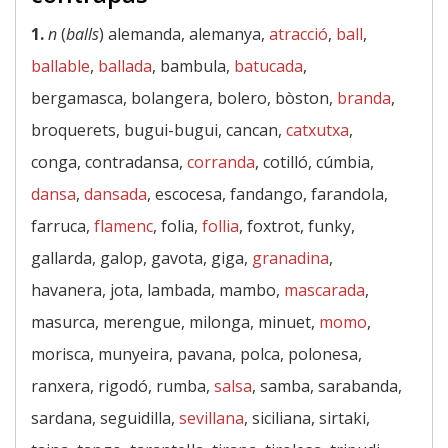
1.
n
(
balls
) alemanda, alemanya,
atracció
,
ball
,
ballable
,
ballada
, bambula,
batucada
,
bergamasca, bolangera, bolero, bòston,
branda
,
broquerets, bugui-bugui, cancan,
catxutxa
,
conga, contradansa,
corranda
, cotilló, cúmbia,
dansa
,
dansada
, escocesa, fandango, farandola,
farruca,
flamenc
, folia,
follia
, foxtrot, funky,
gallarda, galop, gavota, giga,
granadina
,
havanera, jota, lambada, mambo,
mascarada
,
masurca, merengue, milonga, minuet,
momo
,
morisca, munyeira, pavana, polca, polonesa,
ranxera, rigodó, rumba,
salsa
, samba, sarabanda,
sardana, seguidilla,
sevillana
, siciliana, sirtaki,