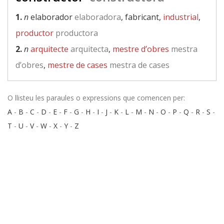
1.
n
elaborador
elaboradora
, fabricant,
industrial
,
productor
productora
2.
n
arquitecte
arquitecta
,
mestre d’obres
mestra
d’obres
,
mestre de cases
mestra de cases
O llisteu les paraules o expressions que comencen per:
A
-
B
-
C
-
D
-
E
-
F
-
G
-
H
-
I
-
J
-
K
-
L
-
M
-
N
-
O
-
P
-
Q
-
R
-
S
-
T
-
U
-
V
-
W
-
X
-
Y
-
Z