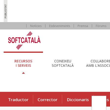
Notícies
Esdeveniments
Premsa
Fòrums
RECURSOS
CONEIXEU
COL·LABOR
I SERVEIS
SOFTCATALÀ
AMB L'ASSOCI
Traductor
Corrector
Diccionaris
Eines