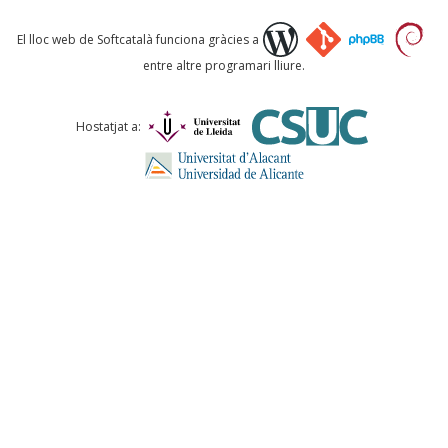
Què proposeu?
El lloc web de Softcatalà funciona gràcies a
entre altre programari lliure.
Comentari *
Hostatjat a:
ENVIA