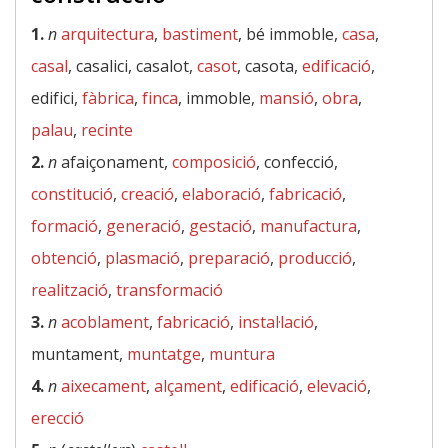
1.
n
arquitectura
,
bastiment
, bé immoble,
casa
,
casal
, casalici, casalot,
casot
, casota,
edificació
,
edifici,
fàbrica
,
finca
, immoble,
mansió
,
obra
,
palau
,
recinte
2.
n
afaiçonament,
composició
, confecció,
constitució
,
creació
,
elaboració
,
fabricació
,
formació
,
generació
,
gestació
,
manufactura
,
obtenció
,
plasmació
,
preparació
,
producció
,
realització
,
transformació
3.
n
acoblament
,
fabricació
,
instal·lació
,
muntament,
muntatge
,
muntura
4.
n
aixecament
,
alçament
,
edificació
,
elevació
,
erecció