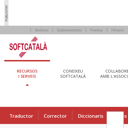
Notícies
Esdeveniments
Premsa
Fòrums
RECURSOS
CONEIXEU
COL·LABOR
I SERVEIS
SOFTCATALÀ
AMB L'ASSOCI
Traductor
Corrector
Diccionaris
Eines