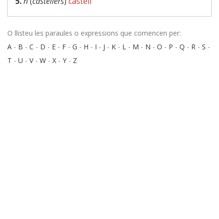
5.
n
(
castellers
)
castell
O llisteu les paraules o expressions que comencen per:
A
-
B
-
C
-
D
-
E
-
F
-
G
-
H
-
I
-
J
-
K
-
L
-
M
-
N
-
O
-
P
-
Q
-
R
-
S
-
T
-
U
-
V
-
W
-
X
-
Y
-
Z