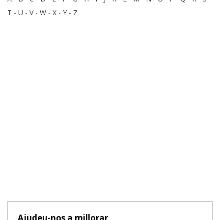
T
-
U
-
V
-
W
-
X
-
Y
-
Z
Ajudeu-nos a millorar