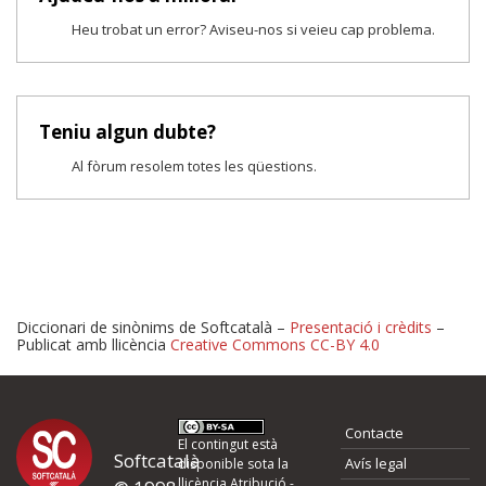
Heu trobat un error? Aviseu-nos si veieu cap problema.
Teniu algun dubte?
Al fòrum resolem totes les qüestions.
Diccionari de sinònims de Softcatalà –
Presentació i crèdits
–
Publicat amb llicència
Creative Commons CC-BY 4.0
Proposeu-nos millores o 
Contacte
d'errors
El contingut està
Softcatalà
Avís legal
disponible sota la
llicència
Atribució -