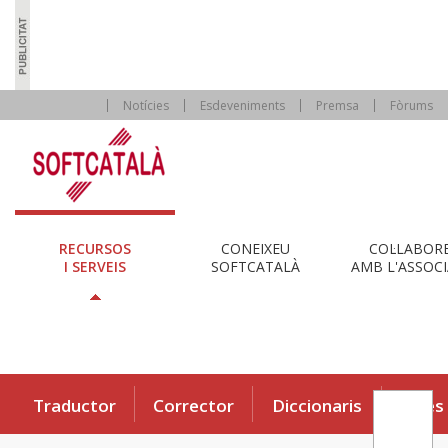
Notícies
Esdeveniments
Premsa
Fòrums
RECURSOS
CONEIXEU
COL·LABOR
I SERVEIS
SOFTCATALÀ
AMB L'ASSOCI
Traductor
Corrector
Diccionaris
Eines