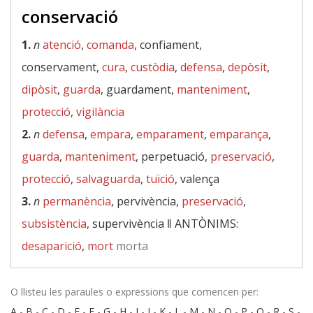
conservació
1.
n
atenció
,
comanda
, confiament,
conservament,
cura
,
custòdia
,
defensa
,
depòsit
,
dipòsit
,
guarda
, guardament,
manteniment
,
protecció
,
vigilància
2.
n
defensa
,
empara
,
emparament
,
emparança
,
guarda
,
manteniment
, perpetuació,
preservació
,
protecció
,
salvaguarda
,
tuïció
, valença
3.
n
permanència
, pervivència,
preservació
,
subsistència
, supervivència ‖
ANTÒNIMS:
desaparició
,
mort
morta
O llisteu les paraules o expressions que comencen per:
A
-
B
-
C
-
D
-
E
-
F
-
G
-
H
-
I
-
J
-
K
-
L
-
M
-
N
-
O
-
P
-
Q
-
R
-
S
-