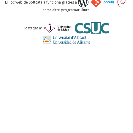
Què proposeu?
El lloc web de Softcatalà funciona gràcies a
entre altre programari lliure.
Comentari *
Hostatjat a:
ENVIA