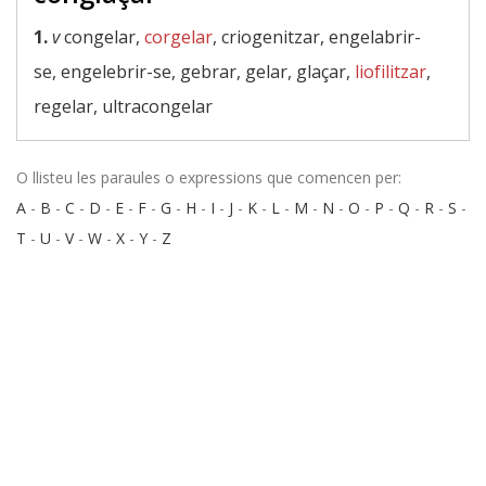
1.
v
congelar,
corgelar
, criogenitzar, engelabrir-
se, engelebrir-se, gebrar, gelar, glaçar,
liofilitzar
,
regelar, ultracongelar
O llisteu les paraules o expressions que comencen per:
A
-
B
-
C
-
D
-
E
-
F
-
G
-
H
-
I
-
J
-
K
-
L
-
M
-
N
-
O
-
P
-
Q
-
R
-
S
-
T
-
U
-
V
-
W
-
X
-
Y
-
Z