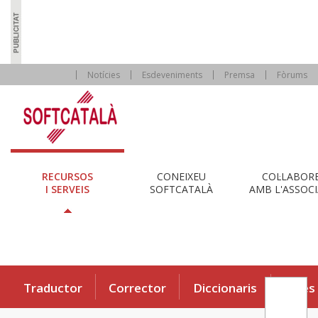
Notícies
Esdeveniments
Premsa
Fòrums
RECURSOS
CONEIXEU
COL·LABOR
I SERVEIS
SOFTCATALÀ
AMB L'ASSOCI
Traductor
Corrector
Diccionaris
Eines