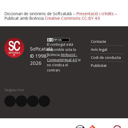
Diccionari de sinònims de Softcatalà –
Presentació i crèdits
–
Publicat amb llicència
Creative Commons CC-BY 4.0
Proposeu-nos millores o 
Contacte
d'errors
El contingut està
Softcatalà
Avís legal
disponible sota la
llicència
Atribució -
© 1998-
Codi de conducta
Si heu trobat un error o voleu proposar alguna millora, ompliu els ca
CompartirIgual 4.0
si
2026
quina és la millora que proposeu o l'error del qual voleu informar-no
no s'indica el
Publicitat
contrari.
El vostre nom *
Seguiu-nos
El vostre correu electrònic *