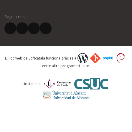
El vostre nom *
Seguiu-nos
El vostre correu electrònic *
Què proposeu?
El lloc web de Softcatalà funciona gràcies a
entre altre programari lliure.
Comentari *
Hostatjat a: