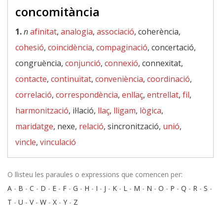
concomitància
1.
n
afinitat
,
analogia
,
associació
, coherència,
cohesió
,
coincidència
,
compaginació
, concertació,
congruència,
conjunció
,
connexió
, connexitat,
contacte
,
continuïtat
,
conveniència
,
coordinació
,
correlació
,
correspondència
,
enllaç
,
entrellat
,
fil
,
harmonització
, il·lació,
llaç
,
lligam
,
lògica
,
maridatge
, nexe,
relació
, sincronització,
unió
,
vincle
,
vinculació
O llisteu les paraules o expressions que comencen per:
A
-
B
-
C
-
D
-
E
-
F
-
G
-
H
-
I
-
J
-
K
-
L
-
M
-
N
-
O
-
P
-
Q
-
R
-
S
-
T
-
U
-
V
-
W
-
X
-
Y
-
Z