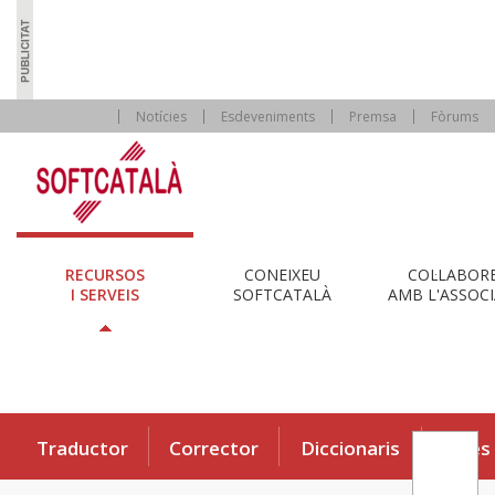
Notícies
Esdeveniments
Premsa
Fòrums
RECURSOS
CONEIXEU
COL·LABOR
I SERVEIS
SOFTCATALÀ
AMB L'ASSOCI
Traductor
Corrector
Diccionaris
Eines