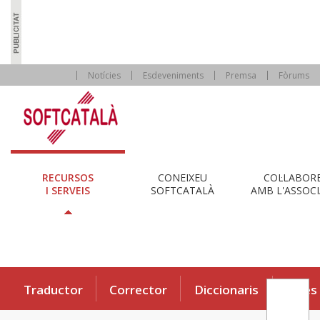
Notícies
Esdeveniments
Premsa
Fòrums
RECURSOS
CONEIXEU
COL·LABOR
I SERVEIS
SOFTCATALÀ
AMB L'ASSOCI
Traductor
Corrector
Diccionaris
Eines