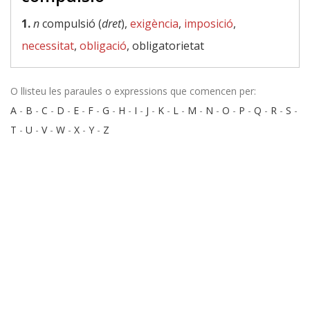
1.
n
compulsió (
dret
),
exigència
,
imposició
,
necessitat
,
obligació
, obligatorietat
O llisteu les paraules o expressions que comencen per:
A
-
B
-
C
-
D
-
E
-
F
-
G
-
H
-
I
-
J
-
K
-
L
-
M
-
N
-
O
-
P
-
Q
-
R
-
S
-
T
-
U
-
V
-
W
-
X
-
Y
-
Z