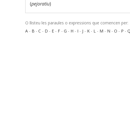
(
pejoratiu
)
O llisteu les paraules o expressions que comencen per:
A
-
B
-
C
-
D
-
E
-
F
-
G
-
H
-
I
-
J
-
K
-
L
-
M
-
N
-
O
-
P
-