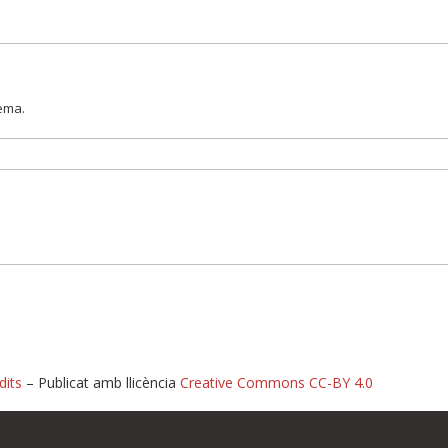
lema.
dits
– Publicat amb llicència
Creative Commons CC-BY 4.0