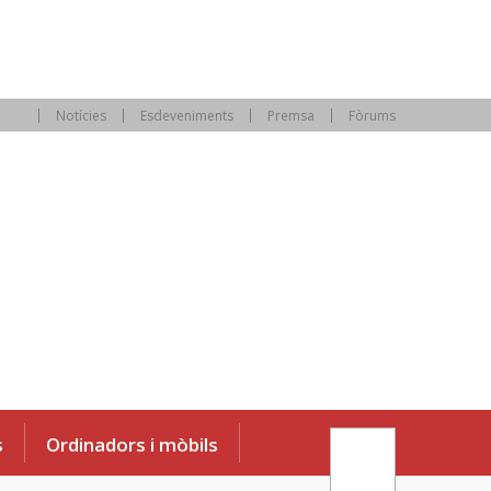
Notícies
Esdeveniments
Premsa
Fòrums
s
Ordinadors i mòbils