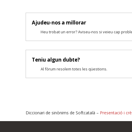
Ajudeu-nos a millorar
Heu trobat un error? Aviseu-nos si veieu cap prob
Teniu algun dubte?
Al fòrum resolem totes les qüestions.
Diccionari de sinònims de Softcatalà –
Presentació i crè