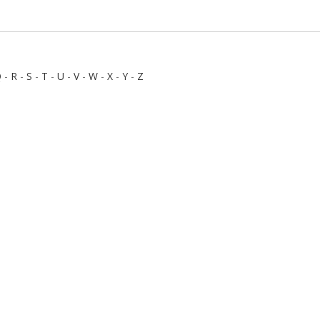
Q
-
R
-
S
-
T
-
U
-
V
-
W
-
X
-
Y
-
Z