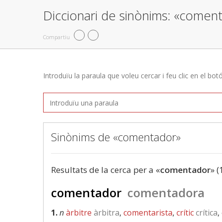
Diccionari de sinònims: «comen
Compartiu
Introduïu la paraula que voleu cercar i feu clic en el bot
Sinònims de «comentador»
Resultats de la cerca per a «
comentador
» (
comentador
comentadora
1.
n
àrbitre
àrbitra
,
comentarista
,
crític
crítica
,