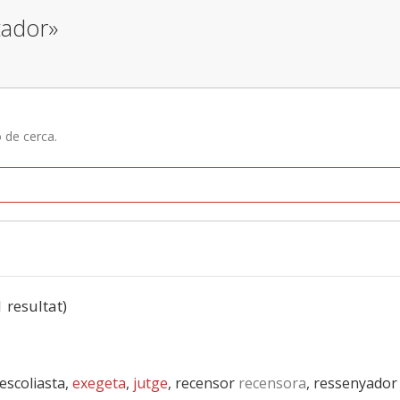
tador»
ó de cerca.
1 resultat)
 escoliasta,
exegeta
,
jutge
, recensor
recensora
, ressenyador