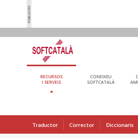
RECURSOS
CONEIXEU
I SERVEIS
SOFTCATALÀ
AMB
Traductor
Corrector
Diccionaris