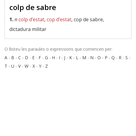
colp de sabre
1.
n
colp d’estat
,
cop d’estat
, cop de sabre,
dictadura militar
O llisteu les paraules o expressions que comencen per:
A
-
B
-
C
-
D
-
E
-
F
-
G
-
H
-
I
-
J
-
K
-
L
-
M
-
N
-
O
-
P
-
Q
-
R
-
S
-
T
-
U
-
V
-
W
-
X
-
Y
-
Z