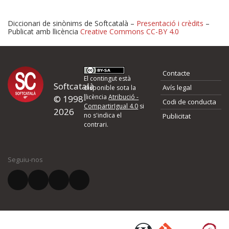
Diccionari de sinònims de Softcatalà –
Presentació i crèdits
–
Publicat amb llicència
Creative Commons CC-BY 4.0
Proposeu-nos millores o 
Contacte
d'errors
El contingut està
Softcatalà
Avís legal
disponible sota la
llicència
Atribució -
© 1998-
Codi de conducta
Si heu trobat un error o voleu proposar alguna millora, ompliu els ca
CompartirIgual 4.0
si
2026
quina és la millora que proposeu o l'error del qual voleu informar-no
no s'indica el
Publicitat
contrari.
El vostre nom *
Seguiu-nos
El vostre correu electrònic *
Què proposeu?