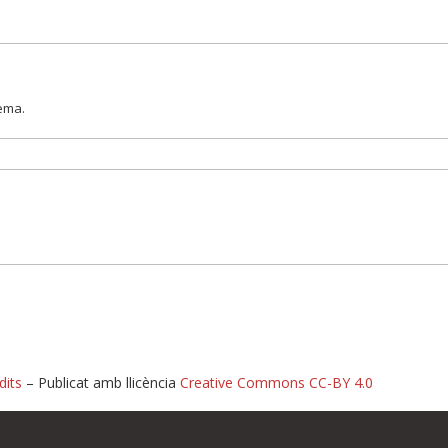
lema.
dits
– Publicat amb llicència
Creative Commons CC-BY 4.0