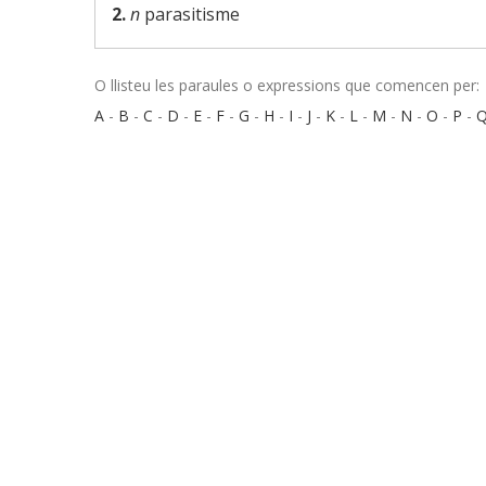
2.
n
parasitisme
O llisteu les paraules o expressions que comencen per:
A
-
B
-
C
-
D
-
E
-
F
-
G
-
H
-
I
-
J
-
K
-
L
-
M
-
N
-
O
-
P
-