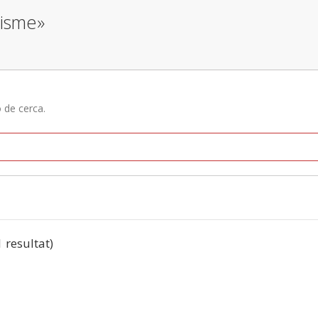
lisme»
ó de cerca.
1 resultat)