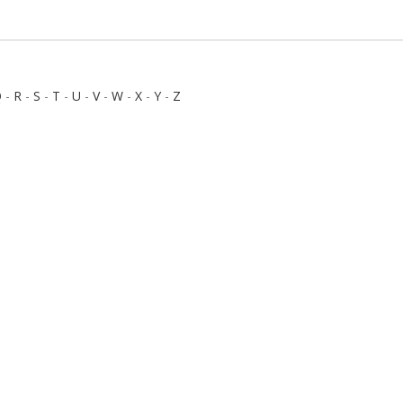
Q
-
R
-
S
-
T
-
U
-
V
-
W
-
X
-
Y
-
Z