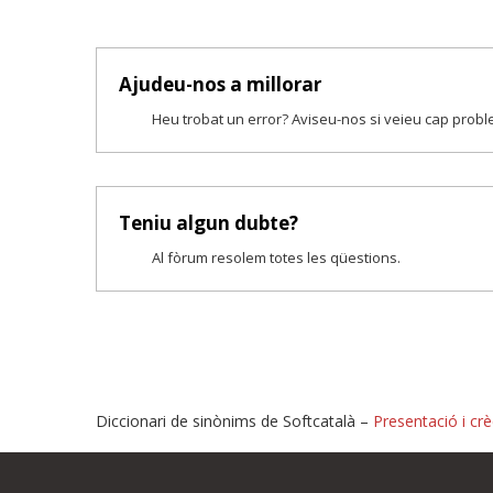
Ajudeu-nos a millorar
Heu trobat un error? Aviseu-nos si veieu cap prob
Teniu algun dubte?
Al fòrum resolem totes les qüestions.
Diccionari de sinònims de Softcatalà –
Presentació i crè