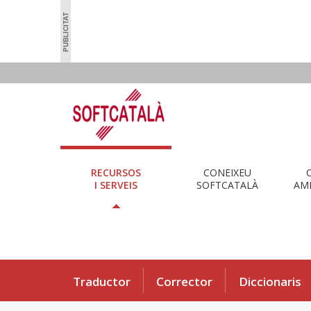
RECURSOS
CONEIXEU
I SERVEIS
SOFTCATALÀ
AMB
Traductor
Corrector
Diccionaris