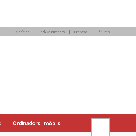
Notícies
Esdeveniments
Premsa
Fòrums
s
Ordinadors i mòbils