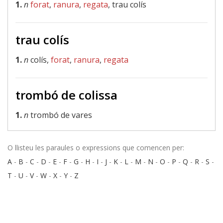
1.
n
forat
,
ranura
,
regata
, trau colís
trau colís
1.
n
colís,
forat
,
ranura
,
regata
trombó de colissa
1.
n
trombó de vares
O llisteu les paraules o expressions que comencen per:
A
-
B
-
C
-
D
-
E
-
F
-
G
-
H
-
I
-
J
-
K
-
L
-
M
-
N
-
O
-
P
-
Q
-
R
-
S
-
T
-
U
-
V
-
W
-
X
-
Y
-
Z