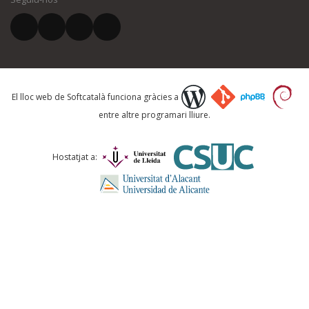
El vostre correu electrònic *
Què proposeu?
El lloc web de Softcatalà funciona gràcies a
entre altre programari lliure.
Comentari *
Hostatjat a: