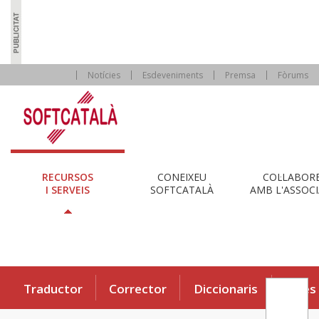
Notícies
Esdeveniments
Premsa
Fòrums
RECURSOS
CONEIXEU
COL·LABOR
I SERVEIS
SOFTCATALÀ
AMB L'ASSOCI
Traductor
Corrector
Diccionaris
Eines