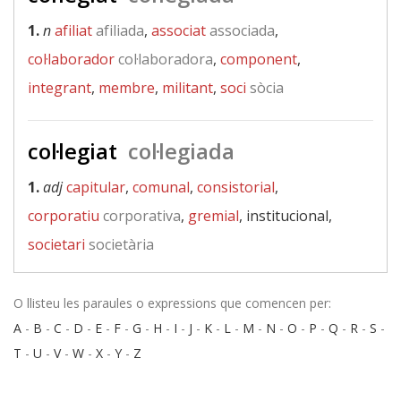
1.
n
afiliat
afiliada
,
associat
associada
,
col·laborador
col·laboradora
,
component
,
integrant
,
membre
,
militant
,
soci
sòcia
col·legiat
col·legiada
1.
adj
capitular
,
comunal
,
consistorial
,
corporatiu
corporativa
,
gremial
, institucional,
societari
societària
O llisteu les paraules o expressions que comencen per:
A
-
B
-
C
-
D
-
E
-
F
-
G
-
H
-
I
-
J
-
K
-
L
-
M
-
N
-
O
-
P
-
Q
-
R
-
S
-
T
-
U
-
V
-
W
-
X
-
Y
-
Z