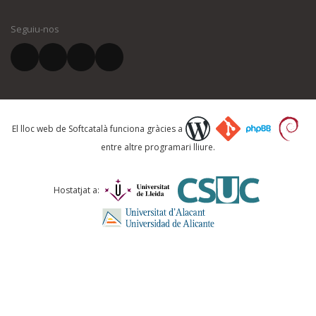
Seguiu-nos
El vostre correu electrònic *
Què proposeu?
El lloc web de Softcatalà funciona gràcies a
entre altre programari lliure.
Comentari *
Hostatjat a: