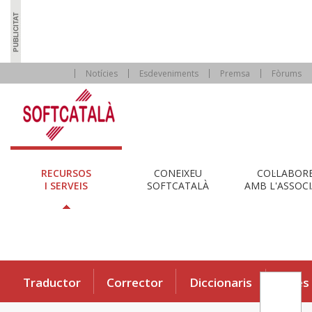
Notícies
Esdeveniments
Premsa
Fòrums
RECURSOS
CONEIXEU
COL·LABOR
I SERVEIS
SOFTCATALÀ
AMB L'ASSOCI
Traductor
Corrector
Diccionaris
Eines