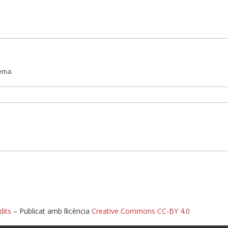
lema.
dits
– Publicat amb llicència
Creative Commons CC-BY 4.0