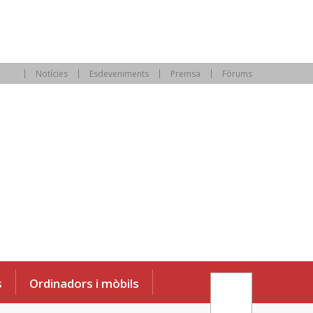
Notícies
Esdeveniments
Premsa
Fòrums
s
Ordinadors i mòbils