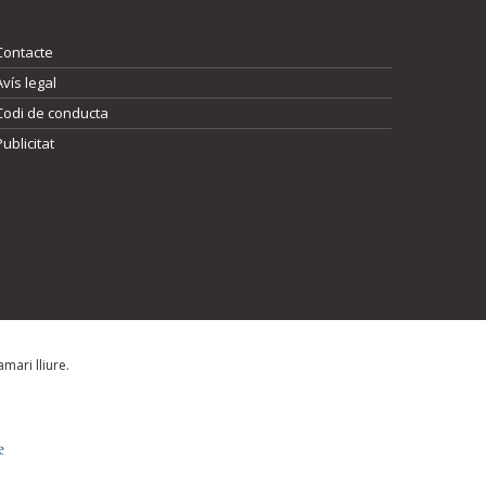
Contacte
Avís legal
Codi de conducta
Publicitat
mari lliure.