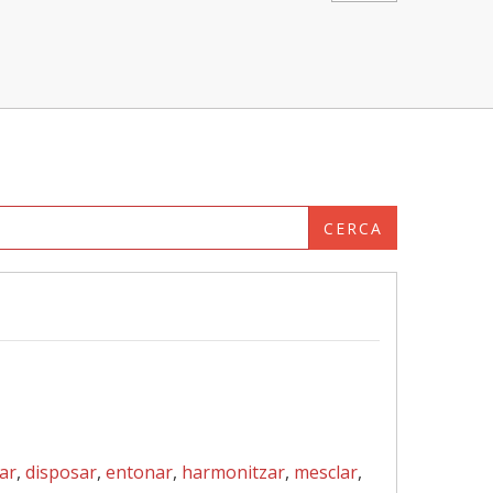
CERCA
ar
,
disposar
,
entonar
,
harmonitzar
,
mesclar
,