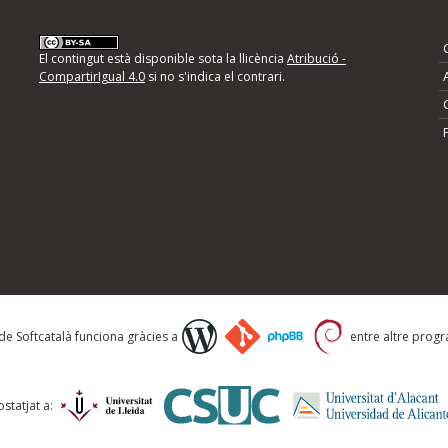
nformeu d'errors
El contingut està disponible sota la llicència
Atribució -
CompartirIgual 4.0
si no s'indica el contrari.
mps següents i descriviu quina és la millora que
 de Softcatalà funciona gràcies a
entre altre progra
statjat a: