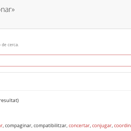
onar»
ó de cerca.
 resultat)
ar
, compaginar, compatibilitzar,
concertar
,
conjugar
,
coordin