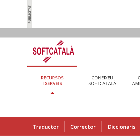
RECURSOS
CONEIXEU
I SERVEIS
SOFTCATALÀ
AMB
Traductor
Corrector
Diccionaris