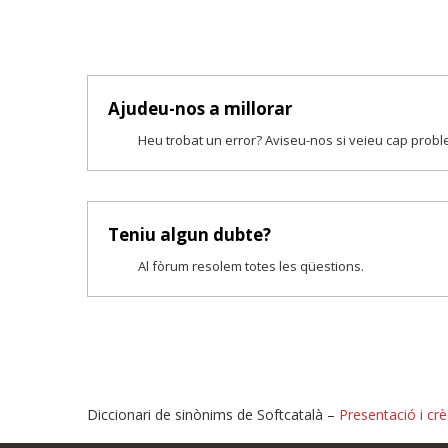
Ajudeu-nos a millorar
Heu trobat un error? Aviseu-nos si veieu cap prob
Teniu algun dubte?
Al fòrum resolem totes les qüestions.
Diccionari de sinònims de Softcatalà –
Presentació i crè