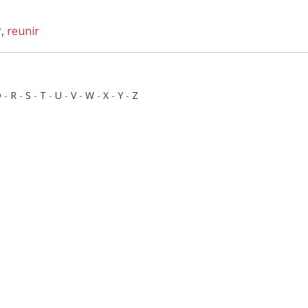
r
,
reunir
Q
-
R
-
S
-
T
-
U
-
V
-
W
-
X
-
Y
-
Z