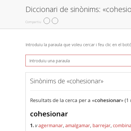
Diccionari de sinònims: «cohesi
Compartiu
Introduïu la paraula que voleu cercar i feu clic en el bot
Sinònims de «cohesionar»
Resultats de la cerca per a «
cohesionar
» (1
cohesionar
1.
v
agermanar
,
amalgamar
,
barrejar
,
combin