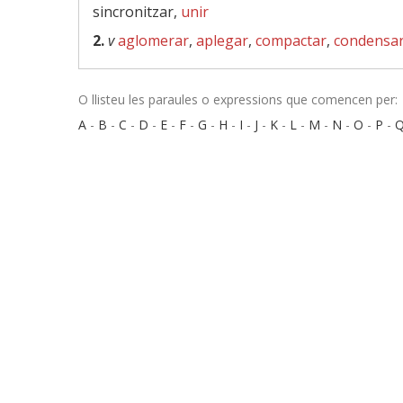
sincronitzar,
unir
2.
v
aglomerar
,
aplegar
,
compactar
,
condensa
O llisteu les paraules o expressions que comencen per:
A
-
B
-
C
-
D
-
E
-
F
-
G
-
H
-
I
-
J
-
K
-
L
-
M
-
N
-
O
-
P
-