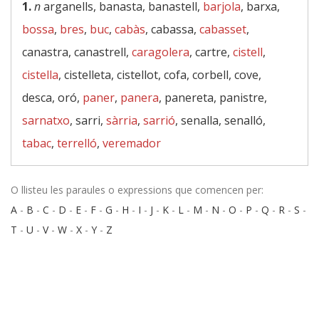
1.
n
arganells, banasta, banastell,
barjola
, barxa,
bossa
,
bres
,
buc
,
cabàs
, cabassa,
cabasset
,
canastra, canastrell,
caragolera
, cartre,
cistell
,
cistella
, cistelleta, cistellot, cofa, corbell, cove,
desca, oró,
paner
,
panera
, panereta, panistre,
sarnatxo
, sarri,
sàrria
,
sarrió
, senalla, senalló,
tabac
,
terrelló
,
veremador
O llisteu les paraules o expressions que comencen per:
A
-
B
-
C
-
D
-
E
-
F
-
G
-
H
-
I
-
J
-
K
-
L
-
M
-
N
-
O
-
P
-
Q
-
R
-
S
-
T
-
U
-
V
-
W
-
X
-
Y
-
Z