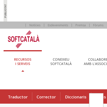
Notícies
Esdeveniments
Premsa
Fòrums
RECURSOS
CONEIXEU
COL·LABOR
I SERVEIS
SOFTCATALÀ
AMB L'ASSOCI
Traductor
Corrector
Diccionaris
Eines