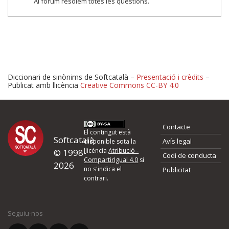
Al fòrum resolem totes les qüestions.
Diccionari de sinònims de Softcatalà –
Presentació i crèdits
–
Publicat amb llicència
Creative Commons CC-BY 4.0
Proposeu-nos millores o 
Contacte
d'errors
El contingut està
Softcatalà
Avís legal
disponible sota la
llicència
Atribució -
© 1998-
Codi de conducta
Si heu trobat un error o voleu proposar alguna millora, ompliu els ca
CompartirIgual 4.0
si
2026
quina és la millora que proposeu o l'error del qual voleu informar-no
no s'indica el
Publicitat
contrari.
El vostre nom *
Seguiu-nos