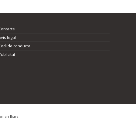
Contacte
Avís legal
Codi de conducta
Publicitat
mari lliure.