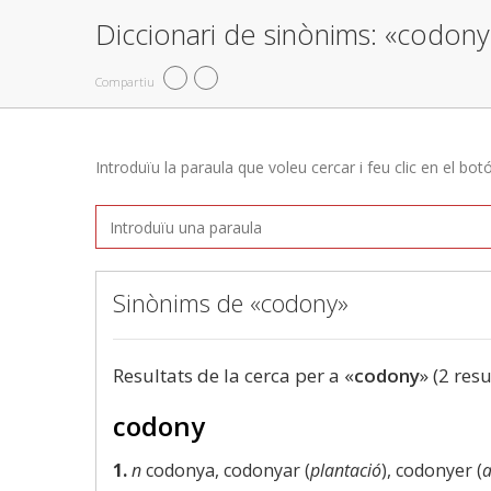
Diccionari de sinònims: «codony
Compartiu
Introduïu la paraula que voleu cercar i feu clic en el bot
Sinònims de «codony»
Resultats de la cerca per a «
codony
» (2 resu
codony
1.
n
codonya, codonyar (
plantació
), codonyer (
a