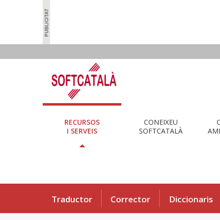
RECURSOS
CONEIXEU
I SERVEIS
SOFTCATALÀ
AMB
Traductor
Corrector
Diccionaris