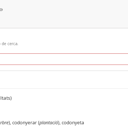
»
ó de cerca.
ltats)
rbre
), codonyerar (
plantació
), codonyeta