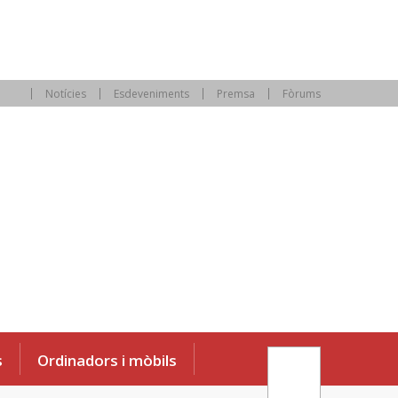
Notícies
Esdeveniments
Premsa
Fòrums
s
Ordinadors i mòbils