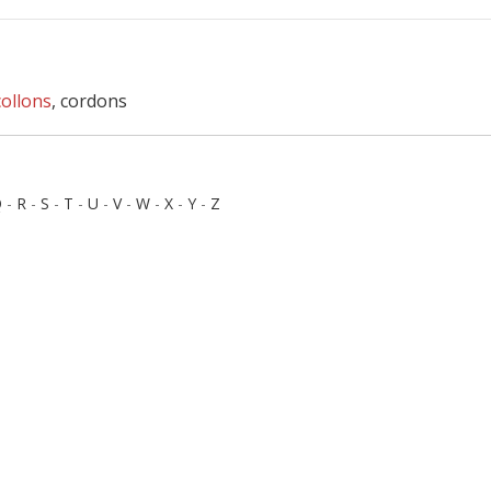
collons
, cordons
Q
-
R
-
S
-
T
-
U
-
V
-
W
-
X
-
Y
-
Z