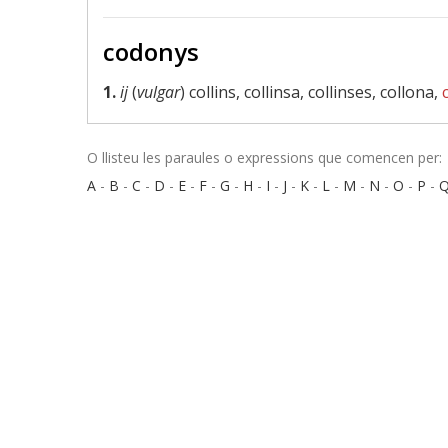
codonys
1.
ij
(
vulgar
) collins, collinsa, collinses, collona,
O llisteu les paraules o expressions que comencen per:
A
-
B
-
C
-
D
-
E
-
F
-
G
-
H
-
I
-
J
-
K
-
L
-
M
-
N
-
O
-
P
-