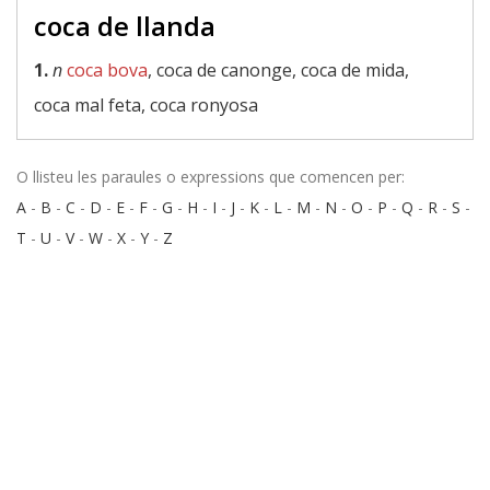
coca de llanda
1.
n
coca bova
, coca de canonge, coca de mida,
coca mal feta, coca ronyosa
O llisteu les paraules o expressions que comencen per:
A
-
B
-
C
-
D
-
E
-
F
-
G
-
H
-
I
-
J
-
K
-
L
-
M
-
N
-
O
-
P
-
Q
-
R
-
S
-
T
-
U
-
V
-
W
-
X
-
Y
-
Z