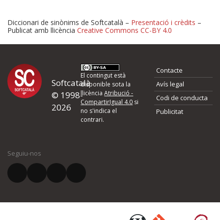
Diccionari de sinònims de Softcatalà –
Presentació i crèdits
–
Publicat amb llicència
Creative Commons CC-BY 4.0
Proposeu-nos millores o 
Contacte
d'errors
El contingut està
Softcatalà
Avís legal
disponible sota la
llicència
Atribució -
© 1998-
Codi de conducta
Si heu trobat un error o voleu proposar alguna millora, ompliu els ca
CompartirIgual 4.0
si
2026
quina és la millora que proposeu o l'error del qual voleu informar-no
no s'indica el
Publicitat
contrari.
El vostre nom *
Seguiu-nos
El vostre correu electrònic *
Què proposeu?