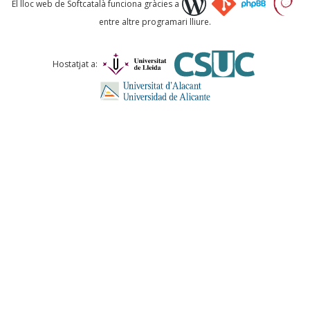
El lloc web de Softcatalà funciona gràcies a
entre altre programari lliure.
Comentari *
Hostatjat a:
ENVIA