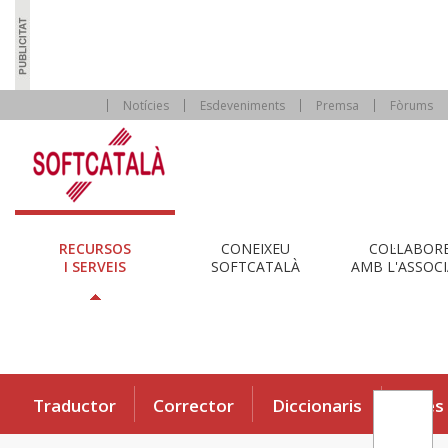
Notícies
Esdeveniments
Premsa
Fòrums
RECURSOS
CONEIXEU
COL·LABOR
I SERVEIS
SOFTCATALÀ
AMB L'ASSOCI
Traductor
Corrector
Diccionaris
Eines