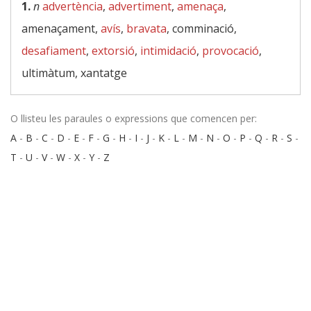
1.
n
advertència
,
advertiment
,
amenaça
,
amenaçament,
avís
,
bravata
, comminació,
desafiament
,
extorsió
,
intimidació
,
provocació
,
ultimàtum, xantatge
O llisteu les paraules o expressions que comencen per:
A
-
B
-
C
-
D
-
E
-
F
-
G
-
H
-
I
-
J
-
K
-
L
-
M
-
N
-
O
-
P
-
Q
-
R
-
S
-
T
-
U
-
V
-
W
-
X
-
Y
-
Z