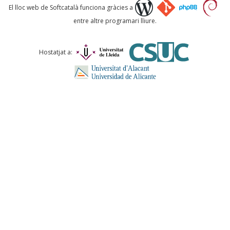
Què proposeu?
El lloc web de Softcatalà funciona gràcies a
entre altre programari lliure.
Comentari *
Hostatjat a:
ENVIA