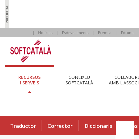
Notícies
Esdeveniments
Premsa
Fòrums
RECURSOS
CONEIXEU
COL·LABOR
I SERVEIS
SOFTCATALÀ
AMB L'ASSOCI
Traductor
Corrector
Diccionaris
Eines