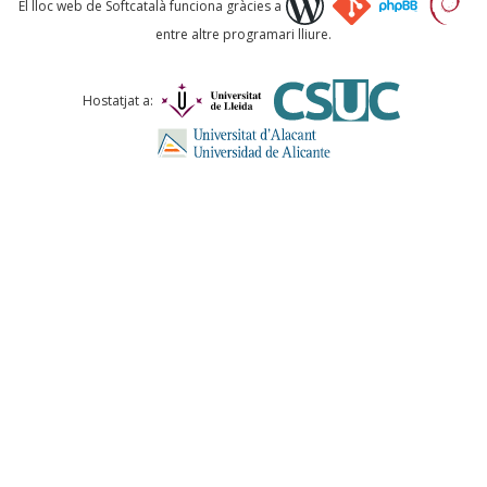
El lloc web de Softcatalà funciona gràcies a
entre altre programari lliure.
Comentari *
Hostatjat a:
ENVIA