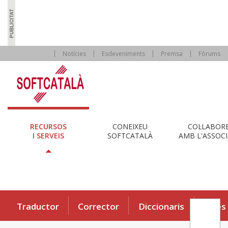
Notícies
Esdeveniments
Premsa
Fòrums
RECURSOS
CONEIXEU
COL·LABOR
I SERVEIS
SOFTCATALÀ
AMB L'ASSOCI
Traductor
Corrector
Diccionaris
Eines