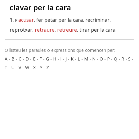
clavar per la cara
1.
v
acusar
, fer petar per la cara, recriminar,
reprotxar,
retraure
,
retreure
, tirar per la cara
O llisteu les paraules o expressions que comencen per:
A
-
B
-
C
-
D
-
E
-
F
-
G
-
H
-
I
-
J
-
K
-
L
-
M
-
N
-
O
-
P
-
Q
-
R
-
S
-
T
-
U
-
V
-
W
-
X
-
Y
-
Z