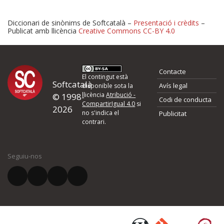
Diccionari de sinònims de Softcatalà –
Presentació i crèdits
–
Publicat amb llicència
Creative Commons CC-BY 4.0
Proposeu-nos millores o 
Contacte
d'errors
El contingut està
Softcatalà
Avís legal
disponible sota la
llicència
Atribució -
© 1998-
Codi de conducta
Si heu trobat un error o voleu proposar alguna millora, ompliu els ca
CompartirIgual 4.0
si
2026
quina és la millora que proposeu o l'error del qual voleu informar-no
no s'indica el
Publicitat
contrari.
El vostre nom *
Seguiu-nos
El vostre correu electrònic *
Què proposeu?