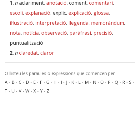
1.
n
aclariment,
anotació
, coment,
comentari
,
escoli
,
explanació
, explic,
explicació
,
glossa
,
il·lustració
,
interpretació
,
llegenda
,
memoràndum
,
nota
,
notícia
,
observació
,
paràfrasi
,
precisió
,
puntualització
2.
n
claredat
,
claror
O llisteu les paraules o expressions que comencen per:
A
-
B
-
C
-
D
-
E
-
F
-
G
-
H
-
I
-
J
-
K
-
L
-
M
-
N
-
O
-
P
-
Q
-
R
-
S
-
T
-
U
-
V
-
W
-
X
-
Y
-
Z