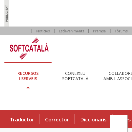
Notícies
Esdeveniments
Premsa
Fòrums
RECURSOS
CONEIXEU
COL·LABOR
I SERVEIS
SOFTCATALÀ
AMB L'ASSOCI
Traductor
Corrector
Diccionaris
Eines