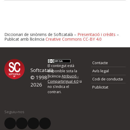
Diccionari de sinònims de Softcatalà –
Presentació i crèdits
–
Publicat amb llicència
Creative Commons CC-BY 4.0
Proposeu-nos millores o 
Contacte
d'errors
El contingut està
Softcatalà
Avís legal
disponible sota la
llicència
Atribució -
© 1998-
Codi de conducta
Si heu trobat un error o voleu proposar alguna millora, ompliu els ca
CompartirIgual 4.0
si
2026
quina és la millora que proposeu o l'error del qual voleu informar-no
no s'indica el
Publicitat
contrari.
El vostre nom *
Seguiu-nos
El vostre correu electrònic *