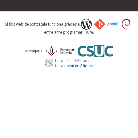
Què proposeu?
El lloc web de Softcatalà funciona gràcies a
entre altre programari lliure.
Comentari *
Hostatjat a:
ENVIA