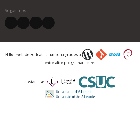
Seguiu-nos
El vostre correu electrònic *
Què proposeu?
El lloc web de Softcatalà funciona gràcies a
entre altre programari lliure.
Comentari *
Hostatjat a: