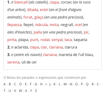
1.
n
blancall
(
als cabells
),
clapa
, corsec (
en la soca
d’un arbre
),
ditada
,
estel
(
en el front d’alguns
animals
),
forat
,
glaça
(
en una pedra preciosa
),
llepassa
, llepet,
màcula
,
mota
, negrall,
ocel
(
en
ales d’insectes
),
palla
(
en una pedra preciosa
),
pic
,
pinta
, plapa,
punt
,
rodal
,
senyal
,
taca
, taqueta
2.
n
aclarida,
clapa
,
clar
,
clariana
, clarura
3.
n
(
entre els núvols
)
clariana
, marieta de l’ull blau,
serena
, ull de cel
O llisteu les paraules o expressions que comencen per:
A
-
B
-
C
-
D
-
E
-
F
-
G
-
H
-
I
-
J
-
K
-
L
-
M
-
N
-
O
-
P
-
Q
-
R
-
S
-
T
-
U
-
V
-
W
-
X
-
Y
-
Z