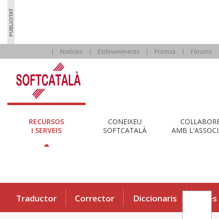
Notícies
Esdeveniments
Premsa
Fòrums
RECURSOS
CONEIXEU
COL·LABOR
I SERVEIS
SOFTCATALÀ
AMB L'ASSOCI
Traductor
Corrector
Diccionaris
Eines