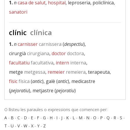
1.
n
casa de salut
,
hospital
, leproseria, policlínica,
sanatori
clínic
clínica
1.
n
carnisser
carnissera
(
despectiu
),
cirurgià
cirurgiana
,
doctor
doctora
,
facultatiu
facultativa
,
intern
interna
,
metge
metgessa
,
remeier
remeiera
, terapeuta,
físic
física
(
antic
), galè (
antic
), medicastre
(
pejoratiu
), metjastre (
pejoratiu
)
O llisteu les paraules o expressions que comencen per:
A
-
B
-
C
-
D
-
E
-
F
-
G
-
H
-
I
-
J
-
K
-
L
-
M
-
N
-
O
-
P
-
Q
-
R
-
S
-
T
-
U
-
V
-
W
-
X
-
Y
-
Z