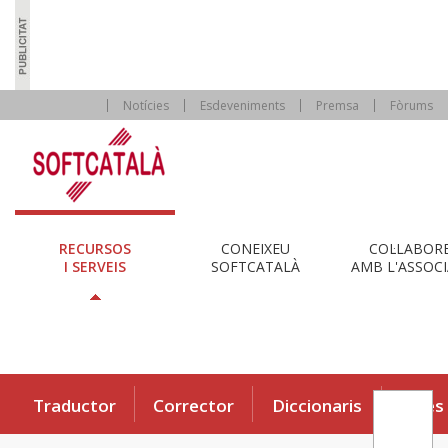
Notícies
Esdeveniments
Premsa
Fòrums
RECURSOS
CONEIXEU
COL·LABOR
I SERVEIS
SOFTCATALÀ
AMB L'ASSOCI
Traductor
Corrector
Diccionaris
Eines