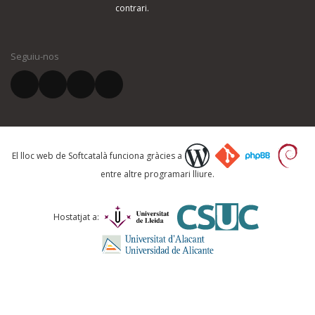
contrari.
El vostre nom *
Seguiu-nos
El vostre correu electrònic *
Què proposeu?
El lloc web de Softcatalà funciona gràcies a
entre altre programari lliure.
Comentari *
Hostatjat a: