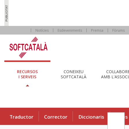
Notícies
Esdeveniments
Premsa
Fòrums
RECURSOS
CONEIXEU
COL·LABOR
I SERVEIS
SOFTCATALÀ
AMB L'ASSOCI
Traductor
Corrector
Diccionaris
Eines