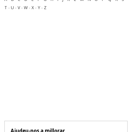
T
-
U
-
V
-
W
-
X
-
Y
-
Z
Ajudeu-nos a millorar