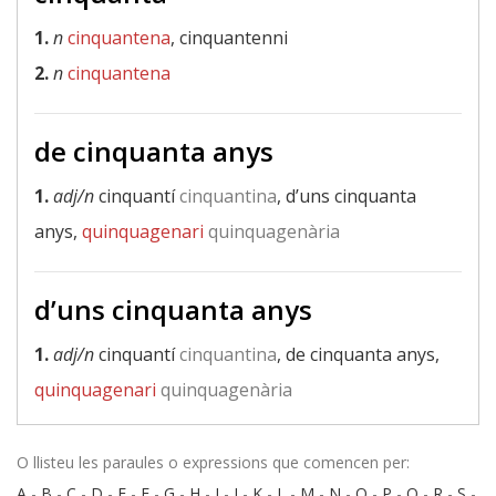
1.
n
cinquantena
, cinquantenni
2.
n
cinquantena
de cinquanta anys
1.
adj/n
cinquantí
cinquantina
, d’uns cinquanta
anys,
quinquagenari
quinquagenària
d’uns cinquanta anys
1.
adj/n
cinquantí
cinquantina
, de cinquanta anys,
quinquagenari
quinquagenària
O llisteu les paraules o expressions que comencen per:
A
-
B
-
C
-
D
-
E
-
F
-
G
-
H
-
I
-
J
-
K
-
L
-
M
-
N
-
O
-
P
-
Q
-
R
-
S
-