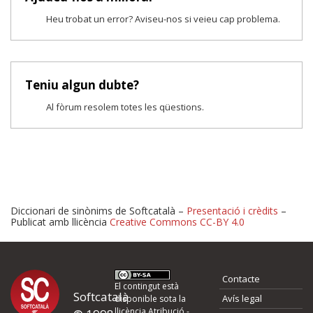
Heu trobat un error? Aviseu-nos si veieu cap problema.
Teniu algun dubte?
Al fòrum resolem totes les qüestions.
Diccionari de sinònims de Softcatalà –
Presentació i crèdits
–
Publicat amb llicència
Creative Commons CC-BY 4.0
Proposeu-nos millores o 
Contacte
d'errors
El contingut està
Softcatalà
Avís legal
disponible sota la
llicència
Atribució -