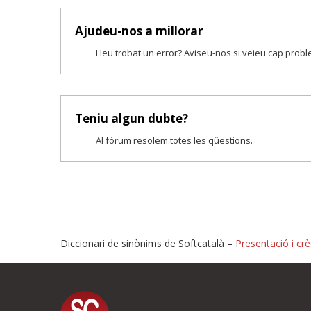
Ajudeu-nos a millorar
Heu trobat un error? Aviseu-nos si veieu cap prob
Teniu algun dubte?
Al fòrum resolem totes les qüestions.
Diccionari de sinònims de Softcatalà –
Presentació i crè
Proposeu-nos millores o i