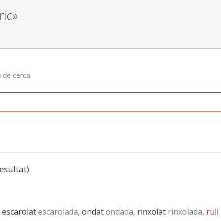
ric»
ó de cerca.
resultat)
, escarolat
escarolada
, ondat
ondada
, rinxolat
rinxolada
,
rull