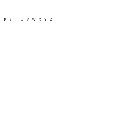
Q
-
R
-
S
-
T
-
U
-
V
-
W
-
X
-
Y
-
Z