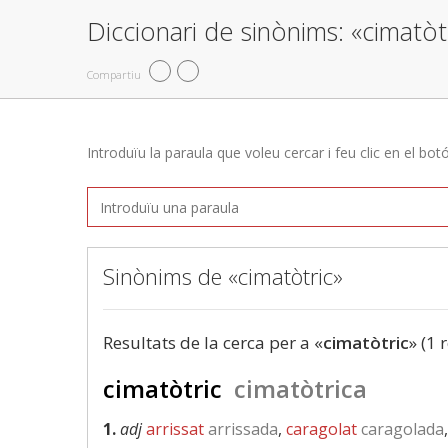
Diccionari de sinònims: «cimatòt
Compartiu
Introduïu la paraula que voleu cercar i feu clic en el bot
Sinònims de «cimatòtric»
Resultats de la cerca per a «
cimatòtric
» (1 
cimatòtric
cimatòtrica
1.
adj
arrissat
arrissada
,
caragolat
caragolada