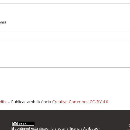
lema.
dits
– Publicat amb llicència
Creative Commons CC-BY 4.0
nformeu d'errors
El contingut està disponible sota la llicència
Atribució -