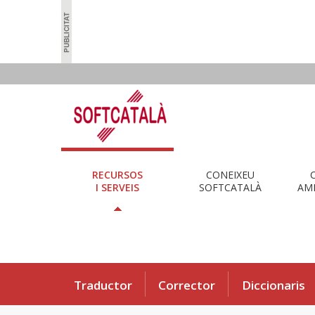
RECURSOS
CONEIXEU
I SERVEIS
SOFTCATALÀ
AMB
Traductor
Corrector
Diccionaris