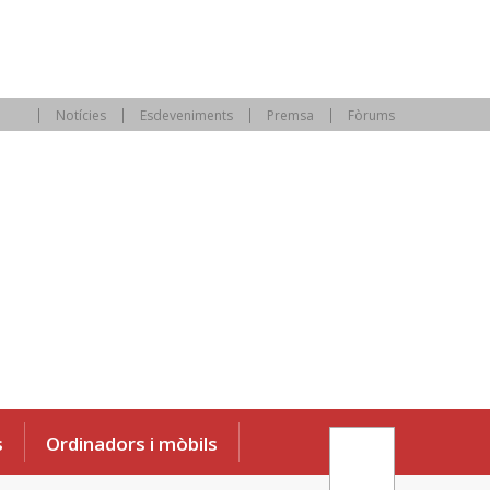
Notícies
Esdeveniments
Premsa
Fòrums
s
Ordinadors i mòbils