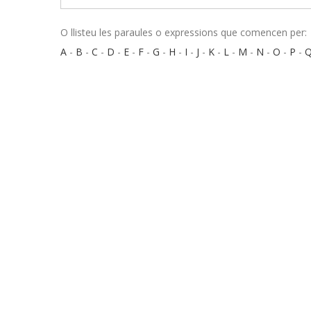
O llisteu les paraules o expressions que comencen per:
A
-
B
-
C
-
D
-
E
-
F
-
G
-
H
-
I
-
J
-
K
-
L
-
M
-
N
-
O
-
P
-