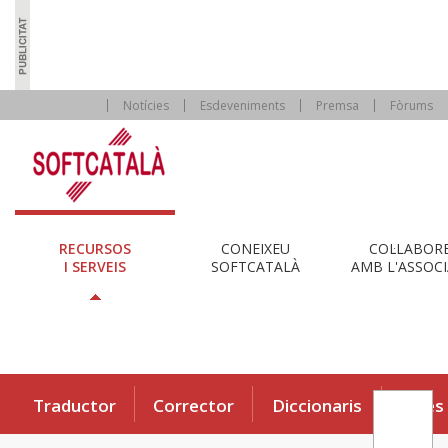
Notícies
Esdeveniments
Premsa
Fòrums
RECURSOS
CONEIXEU
COL·LABOR
I SERVEIS
SOFTCATALÀ
AMB L'ASSOCI
Traductor
Corrector
Diccionaris
Eines