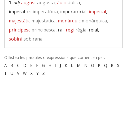
1.
adj
august
augusta
,
àulic
àulica
,
imperatori
imperatòria
, imperatorial,
imperial
,
majestàtic
majestàtica
,
monàrquic
monàrquica
,
principesc
principesca
, ral,
regi
règia
, reial,
sobirà
sobirana
O llisteu les paraules o expressions que comencen per:
A
-
B
-
C
-
D
-
E
-
F
-
G
-
H
-
I
-
J
-
K
-
L
-
M
-
N
-
O
-
P
-
Q
-
R
-
S
-
T
-
U
-
V
-
W
-
X
-
Y
-
Z