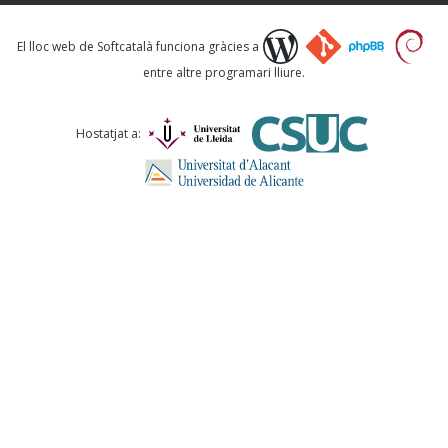
Què proposeu?
El lloc web de Softcatalà funciona gràcies a
entre altre programari lliure.
Comentari *
Hostatjat a:
ENVIA