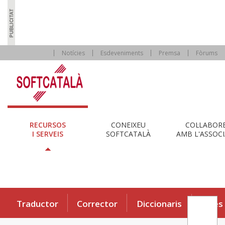
Notícies
Esdeveniments
Premsa
Fòrums
RECURSOS
CONEIXEU
COL·LABOR
I SERVEIS
SOFTCATALÀ
AMB L'ASSOCI
Traductor
Corrector
Diccionaris
Eines