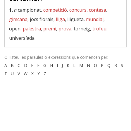
1.
n
campionat,
competició
,
concurs
,
contesa
,
gimcana
, jocs florals,
lliga
, lligueta,
mundial
,
open,
palestra
,
premi
,
prova
, torneig,
trofeu
,
universíada
O llisteu les paraules o expressions que comencen per:
A
-
B
-
C
-
D
-
E
-
F
-
G
-
H
-
I
-
J
-
K
-
L
-
M
-
N
-
O
-
P
-
Q
-
R
-
S
-
T
-
U
-
V
-
W
-
X
-
Y
-
Z