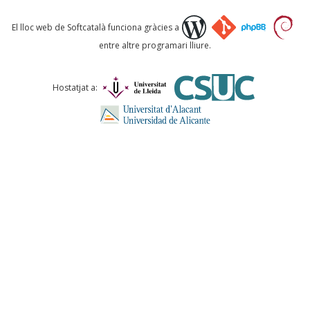
Què proposeu?
El lloc web de Softcatalà funciona gràcies a
entre altre programari lliure.
Comentari *
Hostatjat a:
ENVIA