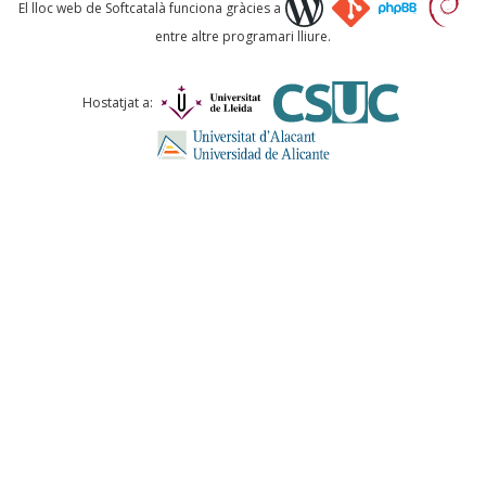
Què proposeu?
El lloc web de Softcatalà funciona gràcies a
entre altre programari lliure.
Comentari *
Hostatjat a:
ENVIA