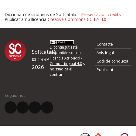
Diccionari de sinònims de Softcatalà –
Presentació i crèdits
–
Publicat amb llicència
Creative Commons CC-BY 4.0
Proposeu-nos millores o 
Contacte
d'errors
El contingut està
Softcatalà
Avís legal
disponible sota la
llicència
Atribució -
© 1998-
Codi de conducta
Si heu trobat un error o voleu proposar alguna millora, ompliu els ca
CompartirIgual 4.0
si
2026
quina és la millora que proposeu o l'error del qual voleu informar-no
no s'indica el
Publicitat
contrari.
El vostre nom *
Seguiu-nos
El vostre correu electrònic *