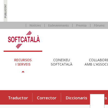
Notícies
Esdeveniments
Premsa
Fòrums
RECURSOS
CONEIXEU
COL·LABOR
I SERVEIS
SOFTCATALÀ
AMB L'ASSOCI
Traductor
Corrector
Diccionaris
Eines