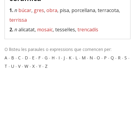
1.
n
búcar
,
gres
,
obra
, pisa, porcellana, terracota,
terrissa
2.
n
alicatat,
mosaic
, tessel·les,
trencadís
O llisteu les paraules o expressions que comencen per:
A
-
B
-
C
-
D
-
E
-
F
-
G
-
H
-
I
-
J
-
K
-
L
-
M
-
N
-
O
-
P
-
Q
-
R
-
S
-
T
-
U
-
V
-
W
-
X
-
Y
-
Z