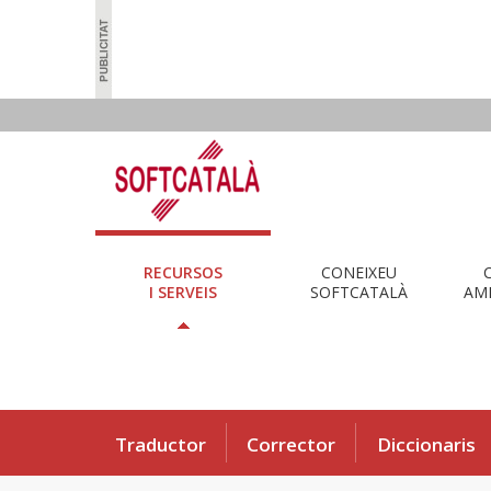
RECURSOS
CONEIXEU
I SERVEIS
SOFTCATALÀ
AMB
Traductor
Corrector
Diccionaris