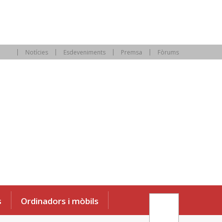
Notícies
Esdeveniments
Premsa
Fòrums
s
Ordinadors i mòbils