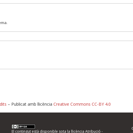
lema.
dits
– Publicat amb llicència
Creative Commons CC-BY 4.0
nformeu d'errors
El contingut està disponible sota la llicència
Atribució -