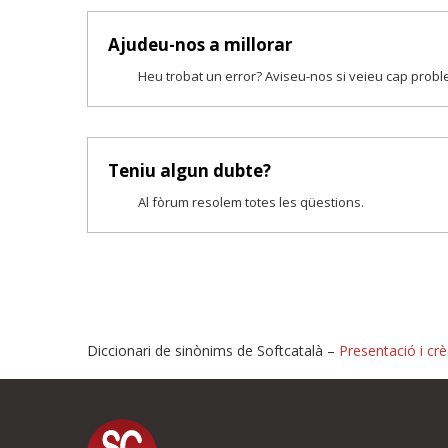
Ajudeu-nos a millorar
Heu trobat un error? Aviseu-nos si veieu cap prob
Teniu algun dubte?
Al fòrum resolem totes les qüestions.
Diccionari de sinònims de Softcatalà –
Presentació i crè
Proposeu-nos millores o i