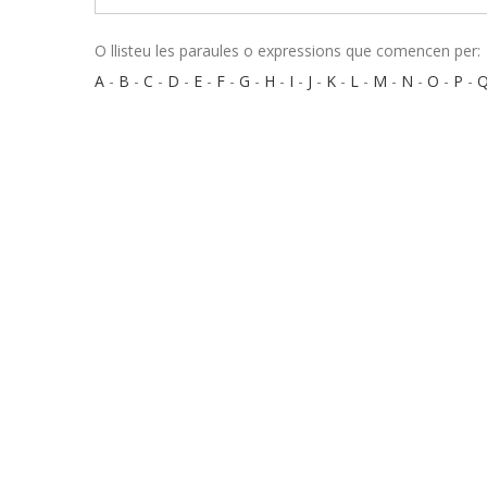
O llisteu les paraules o expressions que comencen per:
A
-
B
-
C
-
D
-
E
-
F
-
G
-
H
-
I
-
J
-
K
-
L
-
M
-
N
-
O
-
P
-