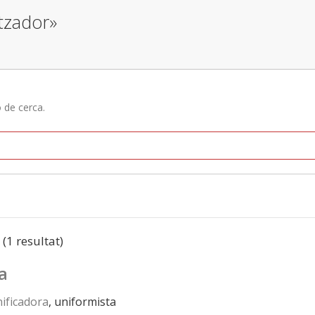
itzador»
ó de cerca.
 (1 resultat)
a
ificadora
, uniformista