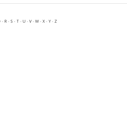
Q
-
R
-
S
-
T
-
U
-
V
-
W
-
X
-
Y
-
Z