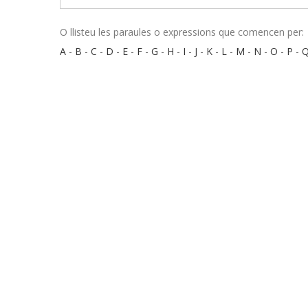
O llisteu les paraules o expressions que comencen per:
A
-
B
-
C
-
D
-
E
-
F
-
G
-
H
-
I
-
J
-
K
-
L
-
M
-
N
-
O
-
P
-