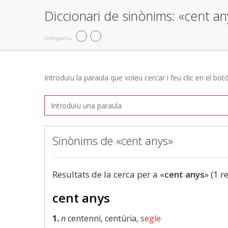
Diccionari de sinònims: «cent an
Compartiu
Introduïu la paraula que voleu cercar i feu clic en el bot
Sinònims de «cent anys»
Resultats de la cerca per a «
cent anys
» (1 r
cent anys
1.
n
centenni, centúria,
segle