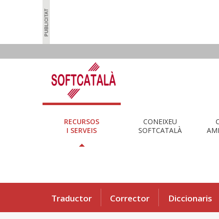
RECURSOS
CONEIXEU
I SERVEIS
SOFTCATALÀ
AMB
Traductor
Corrector
Diccionaris