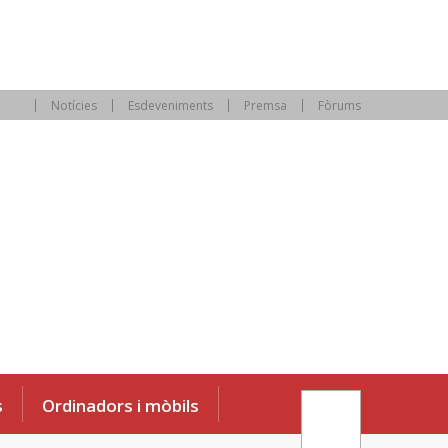
Notícies
Esdeveniments
Premsa
Fòrums
s
Ordinadors i mòbils