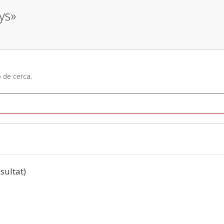
ys»
ó de cerca.
esultat)