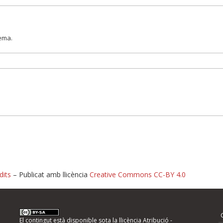
lema.
dits
– Publicat amb llicència
Creative Commons CC-BY 4.0
nformeu d'errors
El contingut està disponible sota la llicència
Atribució -