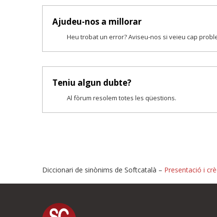
Ajudeu-nos a millorar
Heu trobat un error? Aviseu-nos si veieu cap prob
Teniu algun dubte?
Al fòrum resolem totes les qüestions.
Diccionari de sinònims de Softcatalà –
Presentació i crè
Proposeu-nos millores o i