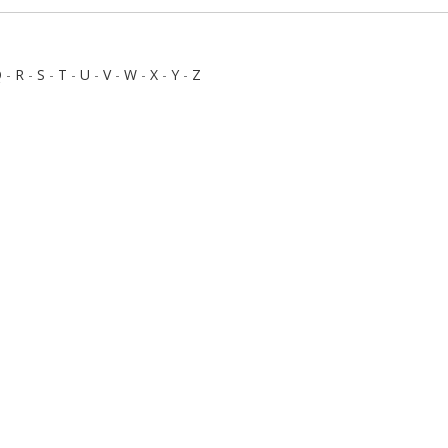
Q
-
R
-
S
-
T
-
U
-
V
-
W
-
X
-
Y
-
Z