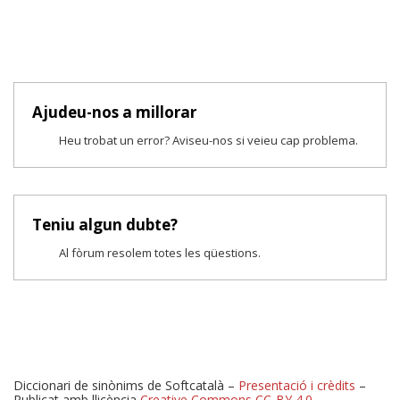
Ajudeu-nos a millorar
Heu trobat un error? Aviseu-nos si veieu cap problema.
Teniu algun dubte?
Al fòrum resolem totes les qüestions.
Diccionari de sinònims de Softcatalà –
Presentació i crèdits
–
Publicat amb llicència
Creative Commons CC-BY 4.0