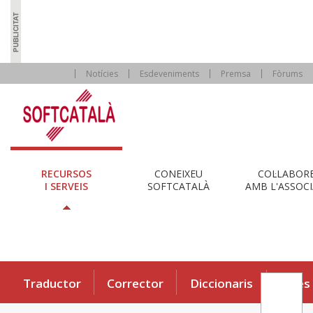
Notícies
Esdeveniments
Premsa
Fòrums
RECURSOS
CONEIXEU
COL·LABOR
I SERVEIS
SOFTCATALÀ
AMB L'ASSOCI
Traductor
Corrector
Diccionaris
Eines