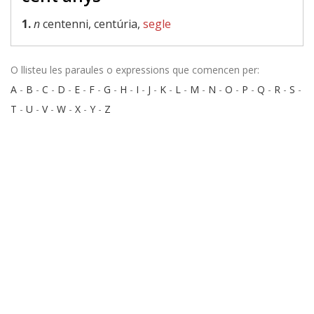
1.
n
centenni, centúria,
segle
O llisteu les paraules o expressions que comencen per:
A
-
B
-
C
-
D
-
E
-
F
-
G
-
H
-
I
-
J
-
K
-
L
-
M
-
N
-
O
-
P
-
Q
-
R
-
S
-
T
-
U
-
V
-
W
-
X
-
Y
-
Z