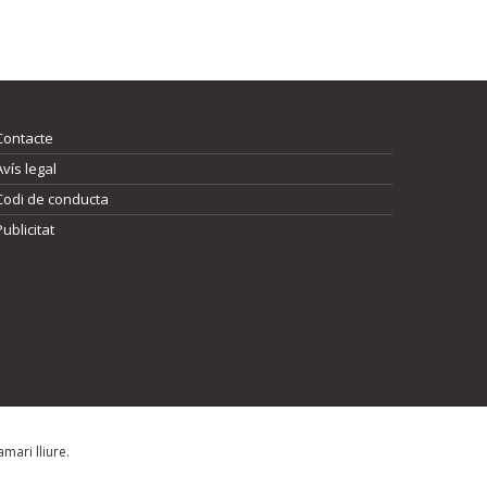
Contacte
Avís legal
Codi de conducta
Publicitat
mari lliure.