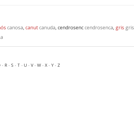
nós
canosa
,
canut
canuda
, cendrosenc
cendrosenca
,
gris
gri
sa
Q
-
R
-
S
-
T
-
U
-
V
-
W
-
X
-
Y
-
Z