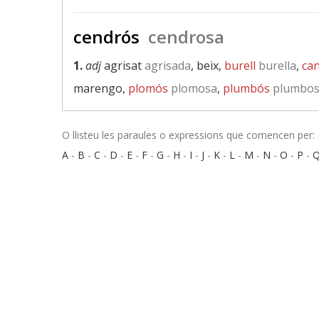
cendrós
cendrosa
1.
adj
agrisat
agrisada
, beix,
burell
burella
,
ca
marengo,
plomós
plomosa
,
plumbós
plumbo
O llisteu les paraules o expressions que comencen per:
A
-
B
-
C
-
D
-
E
-
F
-
G
-
H
-
I
-
J
-
K
-
L
-
M
-
N
-
O
-
P
-