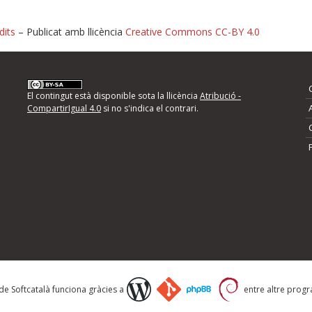
dits
– Publicat amb llicència
Creative Commons CC-BY 4.0
nformeu d'errors
El contingut està disponible sota la llicència
Atribució -
CompartirIgual 4.0
si no s'indica el contrari.
mps següents i descriviu quina és la millora que
 de Softcatalà funciona gràcies a
entre altre progra