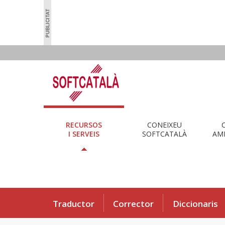
RECURSOS
CONEIXEU
I SERVEIS
SOFTCATALÀ
AMB
Traductor
Corrector
Diccionaris