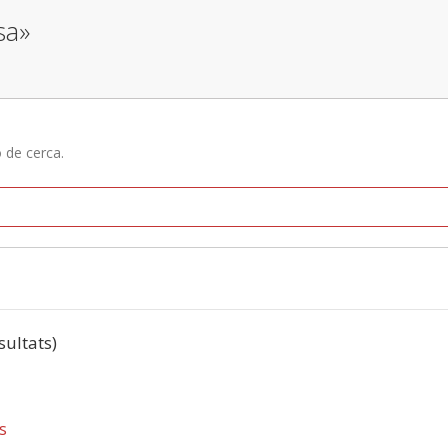
sa»
ó de cerca.
esultats)
s