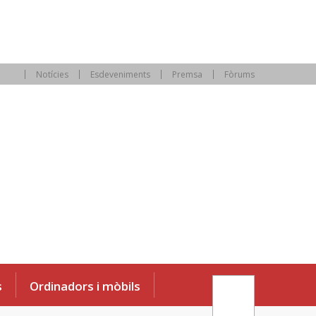
Notícies
Esdeveniments
Premsa
Fòrums
s
Ordinadors i mòbils