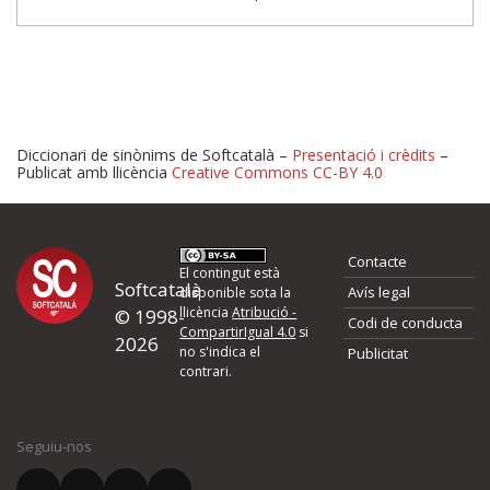
Diccionari de sinònims de Softcatalà –
Presentació i crèdits
–
Publicat amb llicència
Creative Commons CC-BY 4.0
Proposeu-nos millores o 
Contacte
d'errors
El contingut està
Softcatalà
Avís legal
disponible sota la
llicència
Atribució -
© 1998-
Codi de conducta
Si heu trobat un error o voleu proposar alguna millora, ompliu els ca
CompartirIgual 4.0
si
2026
quina és la millora que proposeu o l'error del qual voleu informar-no
no s'indica el
Publicitat
contrari.
El vostre nom *
Seguiu-nos