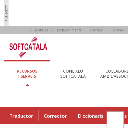
Notícies
Esdeveniments
Premsa
Fòrums
RECURSOS
CONEIXEU
COL·LABOR
I SERVEIS
SOFTCATALÀ
AMB L'ASSOCI
Traductor
Corrector
Diccionaris
Eines