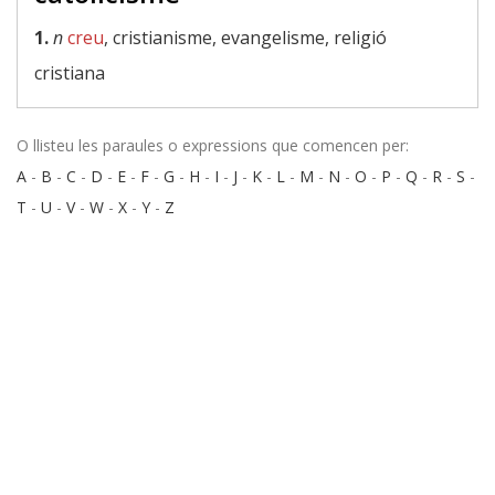
1.
n
creu
, cristianisme, evangelisme, religió
cristiana
O llisteu les paraules o expressions que comencen per:
A
-
B
-
C
-
D
-
E
-
F
-
G
-
H
-
I
-
J
-
K
-
L
-
M
-
N
-
O
-
P
-
Q
-
R
-
S
-
T
-
U
-
V
-
W
-
X
-
Y
-
Z