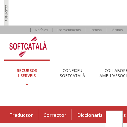
Notícies
Esdeveniments
Premsa
Fòrums
RECURSOS
CONEIXEU
COL·LABOR
I SERVEIS
SOFTCATALÀ
AMB L'ASSOCI
Traductor
Corrector
Diccionaris
Eines