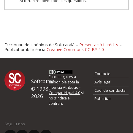
Al fòrum resolem totes les qüestions.
Diccionari de sinònims de Softcatalà –
Presentació i crèdits
–
Publicat amb llicència
Creative Commons CC-BY 4.0
Proposeu-nos millores o 
Contacte
d'errors
El contingut està
Softcatalà
Avís legal
disponible sota la
llicència
Atribució -
© 1998-
Codi de conducta
Si heu trobat un error o voleu proposar alguna millora, ompliu els ca
CompartirIgual 4.0
si
2026
quina és la millora que proposeu o l'error del qual voleu informar-no
no s'indica el
Publicitat
contrari.
El vostre nom *
Seguiu-nos