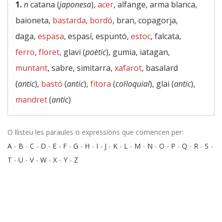
1.
n
catana (
japonesa
),
acer
, alfange, arma blanca,
baioneta,
bastarda
,
bordó
, bran, copagorja,
daga,
espasa
, espasí, espuntó,
estoc
, falcata,
ferro
,
floret
, glavi (
poètic
), gumia, iatagan,
muntant
, sabre, simitarra,
xafarot
, basalard
(
antic
),
bastó
(
antic
),
fitora
(
col·loquial
), glai (
antic
),
mandret
(
antic
)
O llisteu les paraules o expressions que comencen per:
A
-
B
-
C
-
D
-
E
-
F
-
G
-
H
-
I
-
J
-
K
-
L
-
M
-
N
-
O
-
P
-
Q
-
R
-
S
-
T
-
U
-
V
-
W
-
X
-
Y
-
Z