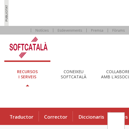
Notícies
Esdeveniments
Premsa
Fòrums
RECURSOS
CONEIXEU
COL·LABOR
I SERVEIS
SOFTCATALÀ
AMB L'ASSOCI
Traductor
Corrector
Diccionaris
Eines